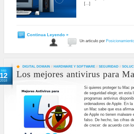
[…]
Continua Leyendo »
Un articulo por
Posicionamient
DIGITAL DOMAIN
//
HARDWARE Y SOFTWARE
//
SEGURIDAD
//
SOLUC
sep
Los mejores antivirus para M
12
2018
Si quieres proteger tu Mac p
de seguridad elegir, en esta
programas antivirus disponib
ordenadores de Apple. En la 
un Mac sabe que esa afirmac
de Apple no tienen malware
falso. De hecho, las cifras 
de crecer: de acuerdo con l