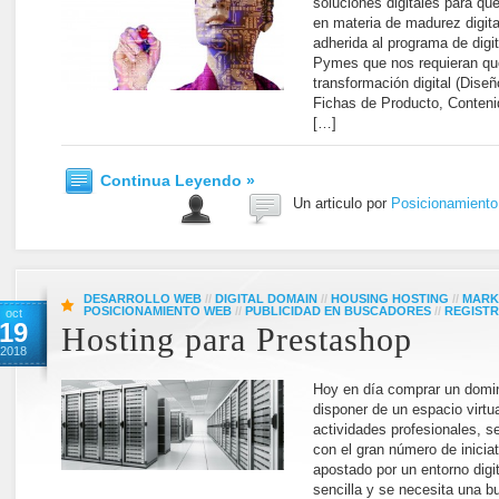
soluciones digitales para q
en materia de madurez digit
adherida al programa de digit
Pymes que nos requieran qu
transformación digital (Dis
Fichas de Producto, Conteni
[…]
Continua Leyendo »
Un articulo por
Posicionamient
DESARROLLO WEB
//
DIGITAL DOMAIN
//
HOUSING HOSTING
//
MARK
POSICIONAMIENTO WEB
//
PUBLICIDAD EN BUSCADORES
//
REGISTR
oct
19
Hosting para Prestashop
2018
Hoy en día comprar un domin
disponer de un espacio virtu
actividades profesionales, 
con el gran número de inicia
apostado por un entorno digi
sencilla y se necesita una 