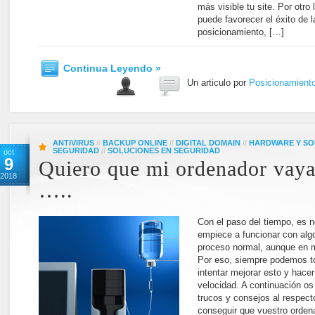
más visible tu site. Por otro
puede favorecer el éxito de
posicionamiento, […]
Continua Leyendo »
Un articulo por
Posicionamient
ANTIVIRUS
//
BACKUP ONLINE
//
DIGITAL DOMAIN
//
HARDWARE Y S
SEGURIDAD
//
SOLUCIONES EN SEGURIDAD
oct
9
Quiero que mi ordenador vaya
2018
…..
Con el paso del tiempo, es 
empiece a funcionar con alg
proceso normal, aunque en 
Por eso, siempre podemos t
intentar mejorar esto y hace
velocidad. A continuación o
trucos y consejos al respect
conseguir que vuestro orden