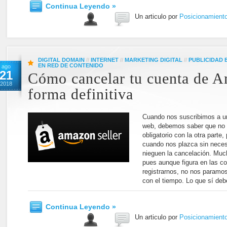
Continua Leyendo »
Un articulo por
Posicionamient
DIGITAL DOMAIN
//
INTERNET
//
MARKETING DIGITAL
//
PUBLICIDAD
EN RED DE CONTENIDO
ago
21
Cómo cancelar tu cuenta de 
2018
forma definitiva
Cuando nos suscribimos a un
web, debemos saber que no 
obligatorio con la otra parte
cuando nos plazca sin neces
nieguen la cancelación. Mu
pues aunque figura en las c
registrarnos, no nos paramo
con el tiempo. Lo que sí de
Continua Leyendo »
Un articulo por
Posicionamient