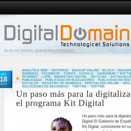
BLOG DE DIGITAL MARKETING INTERNET
ANALITICA WEB
//
ANTIVIRUS
//
BACKUP ONLINE
//
BLOGS
//
DESARR
DOMINIOS
//
FACEBOOK
//
FOROS
//
GOOGLE
//
HARDWARE Y SOFT
ene
INTERNET
//
LOPD
//
MARKETING DIGITAL
//
NOTICIAS
//
OUTSOURCI
18
PUBLICIDAD
//
PUBLICIDAD EN BUSCADORES
//
PUBLICIDAD EN RED
SOCIALES
//
REGISTRO DE DOMINIOS
//
REPUTACION ONLINE
//
SEG
2022
SOLUCIONES EN SEGURIDAD
//
TWITTER
//
TWITTER
Un paso más para la digitaliz
el programa Kit Digital
Un paso más para la digitali
Digital El Gobierno de Espa
Kit Digital, consistente en s