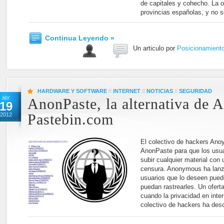
de capitales y cohecho. La o
provincias españolas, y no 
Continua Leyendo »
Un articulo por
Posicionamient
HARDWARE Y SOFTWARE
//
INTERNET
//
NOTICIAS
//
SEGURIDAD
abr
AnonPaste, la alternativa de
19
2012
Pastebin.com
El colectivo de hackers Ano
AnonPaste para que los usu
subir cualquier material con
censura. Anonymous ha lanza
usuarios que lo deseen puede
puedan rastrearles. Un ofert
cuando la privacidad en inter
colectivo de hackers ha desc