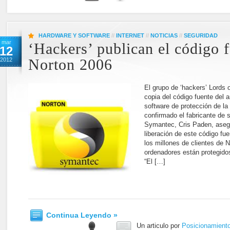
HARDWARE Y SOFTWARE
//
INTERNET
//
NOTICIAS
//
SEGURIDAD
mar
‘Hackers’ publican el código 
12
2012
Norton 2006
El grupo de ‘hackers’ Lords 
copia del código fuente del a
software de protección de 
confirmado el fabricante de 
Symantec, Cris Paden, asegu
liberación de este código fu
los millones de clientes de 
ordenadores están protegido
“El […]
Continua Leyendo »
Un articulo por
Posicionamient