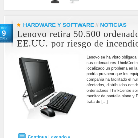
HARDWARE Y SOFTWARE
//
NOTICIAS
mar
9
Lenovo retira 50.500 ordenad
2012
EE.UU. por riesgo de incendi
Lenovo se ha visto obligada 
sus ordenadores ThinkCentr
localizado un problema en la
podría provocar que los equi
compañía ha facilitado el nú
afectados, distribuidos des
ordenadores ThinkCentre so
monitor de pantalla plana y
trata de […]
Continua Leyendo »