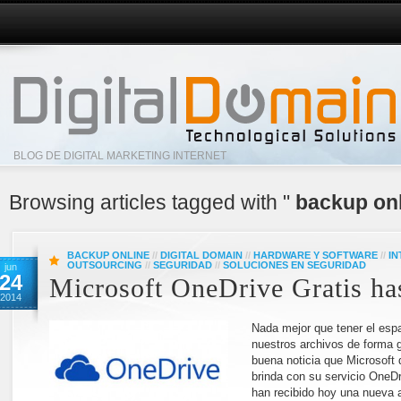
BLOG DE DIGITAL MARKETING INTERNET
Browsing articles tagged with "
backup onl
BACKUP ONLINE
//
DIGITAL DOMAIN
//
HARDWARE Y SOFTWARE
//
IN
OUTSOURCING
//
SEGURIDAD
//
SOLUCIONES EN SEGURIDAD
jun
24
Microsoft OneDrive Gratis ha
2014
Nada mejor que tener el esp
nuestros archivos de forma gr
buena noticia que Microsoft 
brinda con su servicio OneD
han recibido hoy una nueva 