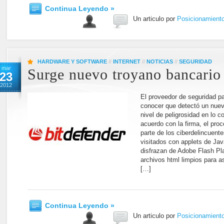
Continua Leyendo »
Un articulo por
Posicionamient
HARDWARE Y SOFTWARE
//
INTERNET
//
NOTICIAS
//
SEGURIDAD
mar
Surge nuevo troyano bancario
23
2012
El proveedor de seguridad par
conocer que detectó un nuev
nivel de peligrosidad en lo c
acuerdo con la firma, el proc
parte de los ciberdelincuent
visitados con applets de Jav
disfrazan de Adobe Flash Pl
archivos html limpios para as
[…]
Continua Leyendo »
Un articulo por
Posicionamient