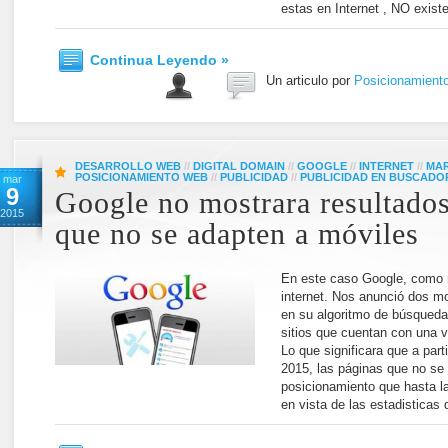
estas en Internet , NO exist
Continua Leyendo »
Un articulo por
Posicionamient
DESARROLLO WEB
//
DIGITAL DOMAIN
//
GOOGLE
//
INTERNET
//
MAR
POSICIONAMIENTO WEB
//
PUBLICIDAD
//
PUBLICIDAD EN BUSCADO
mar
9
Google no mostrara resultados
2015
que no se adapten a móviles
En este caso Google, como 
internet. Nos anunció dos m
en su algoritmo de búsqueda 
sitios que cuentan con una 
Lo que significara que a parti
2015, las páginas que no se
posicionamiento que hasta la
en vista de las estadisticas