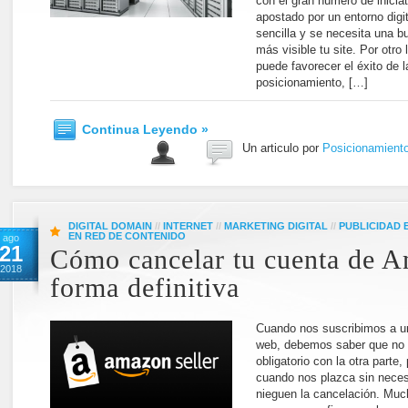
con el gran número de inicia
apostado por un entorno digi
sencilla y se necesita una 
más visible tu site. Por otro
puede favorecer el éxito de
posicionamiento, […]
Continua Leyendo »
Un articulo por
Posicionamient
DIGITAL DOMAIN
//
INTERNET
//
MARKETING DIGITAL
//
PUBLICIDAD
EN RED DE CONTENIDO
ago
21
Cómo cancelar tu cuenta de 
2018
forma definitiva
Cuando nos suscribimos a un
web, debemos saber que no 
obligatorio con la otra parte
cuando nos plazca sin neces
nieguen la cancelación. Mu