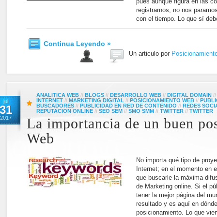
pues aunque figura en las c
registrarnos, no nos paramo
con el tiempo. Lo que sí de
Continua Leyendo »
Un articulo por
Posicionamient
ANALITICA WEB
//
BLOGS
//
DESARROLLO WEB
//
DIGITAL DOMAIN
/
INTERNET
//
MARKETING DIGITAL
//
POSICIONAMIENTO WEB
//
PUBLI
jul
BUSCADORES
//
PUBLICIDAD EN RED DE CONTENIDO
//
REDES SOCI
31
REPUTACION ONLINE
//
SEO SEM
//
SMO SMM
//
TWITTER
//
TWITTER
2017
La importancia de un buen po
Web
No importa qué tipo de proy
Internet; en el momento en e
que buscarle la máxima difus
de Marketing online. Si el p
tener la mejor página del m
resultado y es aquí en dónde
posicionamiento. Lo que vien