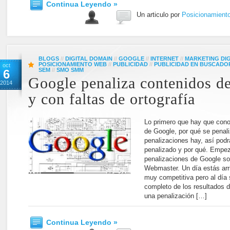
Continua Leyendo »
Un articulo por
Posicionamient
BLOGS
//
DIGITAL DOMAIN
//
GOOGLE
//
INTERNET
//
MARKETING DIG
POSICIONAMIENTO WEB
//
PUBLICIDAD
//
PUBLICIDAD EN BUSCADO
oct
SEM
//
SMO SMM
6
Google penaliza contenidos de
2014
y con faltas de ortografía
Lo primero que hay que cono
de Google, por qué se penali
penalizaciones hay, así podrá
penalizado y por qué. Empe
penalizaciones de Google son
Webmaster. Un día estás arri
muy competitiva pero al día 
completo de los resultados 
una penalización […]
Continua Leyendo »