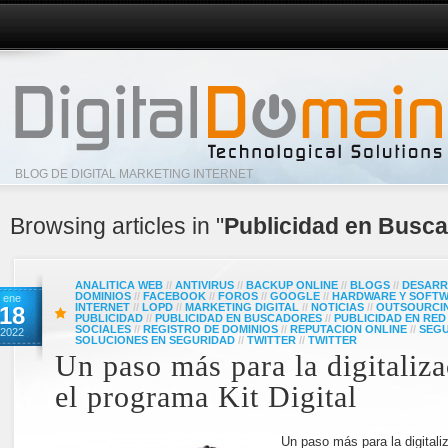
BLOG DE DIGITAL MARKETING INTERNET
Browsing articles in "
Publicidad en Busc
ANALITICA WEB
//
ANTIVIRUS
//
BACKUP ONLINE
//
BLOGS
//
DESARR
DOMINIOS
//
FACEBOOK
//
FOROS
//
GOOGLE
//
HARDWARE Y SOFT
ene
INTERNET
//
LOPD
//
MARKETING DIGITAL
//
NOTICIAS
//
OUTSOURCI
18
PUBLICIDAD
//
PUBLICIDAD EN BUSCADORES
//
PUBLICIDAD EN RED
SOCIALES
//
REGISTRO DE DOMINIOS
//
REPUTACION ONLINE
//
SEG
2022
SOLUCIONES EN SEGURIDAD
//
TWITTER
//
TWITTER
Un paso más para la digitaliz
el programa Kit Digital
Un paso más para la digitali