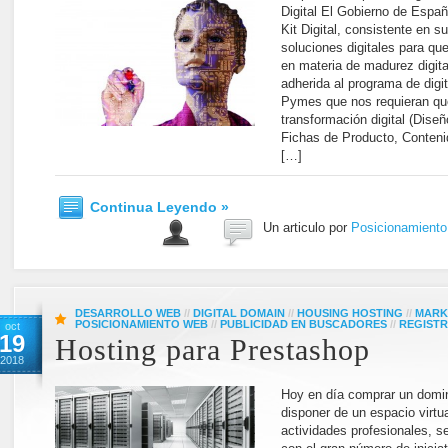
Digital El Gobierno de Espa
Kit Digital, consistente en s
soluciones digitales para q
en materia de madurez digit
adherida al programa de digit
Pymes que nos requieran qu
transformación digital (Dis
Fichas de Producto, Conteni
[…]
Continua Leyendo »
Un articulo por
Posicionamient
DESARROLLO WEB
//
DIGITAL DOMAIN
//
HOUSING HOSTING
//
MARK
POSICIONAMIENTO WEB
//
PUBLICIDAD EN BUSCADORES
//
REGISTR
oct
19
Hosting para Prestashop
2018
Hoy en día comprar un domin
disponer de un espacio virtu
actividades profesionales, 