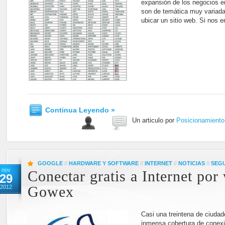
expansión de los negocios e
son de temática muy variada 
ubicar un sitio web. Si nos
Continua Leyendo »
Un articulo por
Posicionamient
GOOGLE
//
HARDWARE Y SOFTWARE
//
INTERNET
//
NOTICIAS
//
SEG
nov
Conectar gratis a Internet por
29
2012
Gowex
Casi una treintena de ciuda
inmensa cobertura de conexio