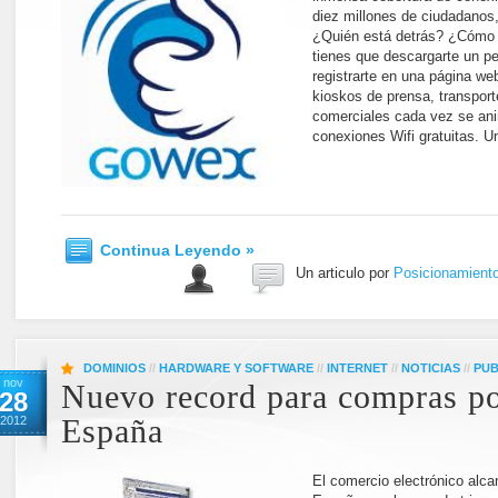
diez millones de ciudadanos
¿Quién está detrás? ¿Cómo
tienes que descargarte un p
registrarte en una página we
kioskos de prensa, transport
comerciales cada vez se an
conexiones Wifi gratuitas. U
Continua Leyendo »
Un articulo por
Posicionamient
DOMINIOS
//
HARDWARE Y SOFTWARE
//
INTERNET
//
NOTICIAS
//
PUB
nov
Nuevo record para compras po
28
2012
España
El comercio electrónico alc