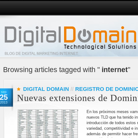
BLOG DE DIGITAL MARKETING INTERNET
Browsing articles tagged with "
internet
"
DIGITAL DOMAIN
//
REGISTRO DE DOMINI
sep
25
Nuevas extensiones de Domin
2013
En los próximos meses vamos
nuevos TLD que ha tenido in
introducción de todos estos 
variedad, competitividad e i
además de permitir hacer fr