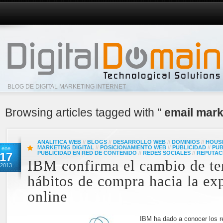
BLOG DE DIGITAL MARKETING INTERNET
Browsing articles tagged with "
email mark
ANALITICA WEB
//
BLOGS
//
DESARROLLO WEB
//
DOMINIOS
//
HOUS
MARKETING DIGITAL
//
POSICIONAMIENTO WEB
//
PUBLICIDAD
//
PUB
ene
PUBLICIDAD EN RED DE CONTENIDO
//
REDES SOCIALES
//
REPUTAC
17
IBM confirma el cambio de te
2013
hábitos de compra hacia la ex
online
IBM ha dado a conocer los r