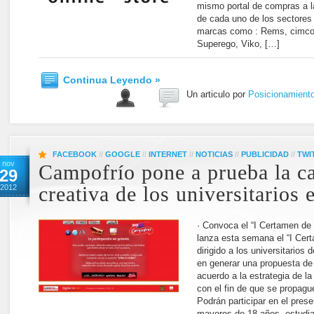
mismo portal de compras a 
de cada uno de los sectores
marcas como : Rems, cimco
Superego, Viko, […]
Continua Leyendo »
Un articulo por
Posicionamient
FACEBOOK
//
GOOGLE
//
INTERNET
//
NOTICIAS
//
PUBLICIDAD
//
TWI
nov
Campofrío pone a prueba la c
29
2012
creativa de los universitarios 
· Convoca el “I Certamen de
lanza esta semana el “I Cer
dirigido a los universitarios 
en generar una propuesta de
acuerdo a la estrategia de l
con el fin de que se propagu
Podrán participar en el pres
mayores de 18 años, estudi