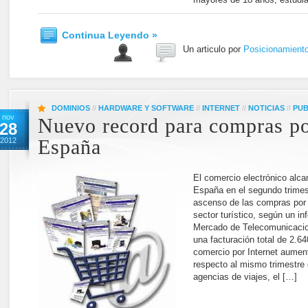
Continua Leyendo »
Un articulo por
Posicionamient
DOMINIOS
//
HARDWARE Y SOFTWARE
//
INTERNET
//
NOTICIAS
//
PUB
nov
Nuevo record para compras po
28
2012
España
El comercio electrónico alc
España en el segundo trimest
ascenso de las compras por 
sector turístico, según un i
Mercado de Telecomunicacio
una facturación total de 2.64
comercio por Internet aumen
respecto al mismo trimestre
agencias de viajes, el […]