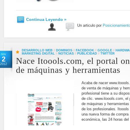
Continua Leyendo »
Un articulo por
Posicionamient
DESARROLLO WEB
//
DOMINIOS
//
FACEBOOK
//
GOOGLE
//
HARDWA
MARKETING DIGITAL
//
NOTICIAS
//
PUBLICIDAD
//
TWITTER
nov
2
Nace Itoools.com, el portal on
2012
de máquinas y herramientas
Acaba de nacer www.itoools.
de venta de máquinas y herr
profesional tiene a su dispos
de clic. www.itoools.com, el
de máquinas y herramientas o
de los profesionales. Itoools
una nueva forma de compra 
económica, las 24 horas del 