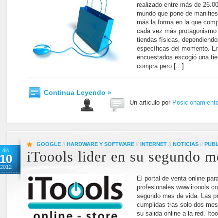
realizado entre más de 26.0
mundo que pone de manifies
más la forma en la que comp
cada vez más protagonismo f
tiendas físicas, dependiend
específicas del momento. E
encuestados escogió una tien
compra pero […]
Continua Leyendo »
Un articulo por
Posicionamient
GOOGLE
//
HARDWARE Y SOFTWARE
//
INTERNET
//
NOTICIAS
//
PUBL
dic
iToools lider en su segundo m
10
2012
El portal de venta online par
profesionales www.itoools.co
segundo mes de vida. Las pr
cumplidas tras solo dos mes
su salida online a la red. It