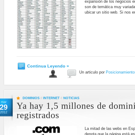
expansión de los negocios e
son de temática muy variada 
ubicar un sitio web. Si nos
Continua Leyendo »
Un articulo por
Posicionamient
DOMINIOS
//
INTERNET
//
NOTICIAS
mar
Ya hay 1,5 millones de domini
29
2012
registrados
La mitad de las webs en Esp
denota que la página está es