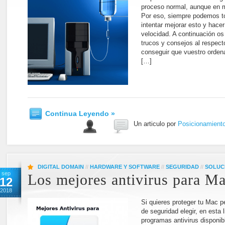
proceso normal, aunque en 
Por eso, siempre podemos t
intentar mejorar esto y hace
velocidad. A continuación o
trucos y consejos al respect
conseguir que vuestro orden
[…]
Continua Leyendo »
Un articulo por
Posicionamient
DIGITAL DOMAIN
//
HARDWARE Y SOFTWARE
//
SEGURIDAD
//
SOLUC
sep
Los mejores antivirus para M
12
2018
Si quieres proteger tu Mac p
de seguridad elegir, en esta
programas antivirus disponib