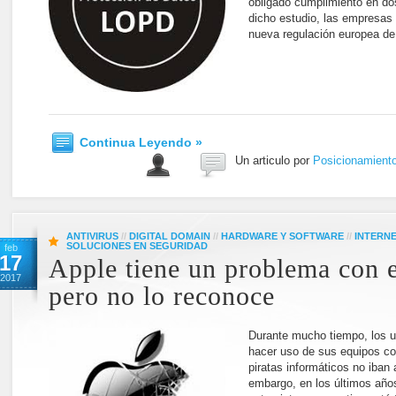
obligado cumplimiento en do
dicho estudio, las empresas
nueva regulación europea de
Continua Leyendo »
Un articulo por
Posicionamient
ANTIVIRUS
//
DIGITAL DOMAIN
//
HARDWARE Y SOFTWARE
//
INTERN
SOLUCIONES EN SEGURIDAD
feb
17
Apple tiene un problema con 
2017
pero no lo reconoce
Durante mucho tiempo, los 
hacer uso de sus equipos co
piratas informáticos no iban 
embargo, en los últimos año