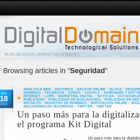
BLOG DE DIGITAL MARKETING INTERNET
Browsing articles in "
Seguridad
"
ANALITICA WEB
//
ANTIVIRUS
//
BACKUP ONLINE
//
BLOGS
//
DESARR
DOMINIOS
//
FACEBOOK
//
FOROS
//
GOOGLE
//
HARDWARE Y SOFT
ene
INTERNET
//
LOPD
//
MARKETING DIGITAL
//
NOTICIAS
//
OUTSOURCI
18
PUBLICIDAD
//
PUBLICIDAD EN BUSCADORES
//
PUBLICIDAD EN RED
SOCIALES
//
REGISTRO DE DOMINIOS
//
REPUTACION ONLINE
//
SEG
2022
SOLUCIONES EN SEGURIDAD
//
TWITTER
//
TWITTER
Un paso más para la digitaliz
el programa Kit Digital
Un paso más para la digitali