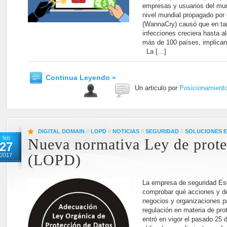
empresas y usuarios del mun
nivel mundial propagado po
(WannaCry) causó que en tan
infecciones creciera hasta a
más de 100 países, implican
La […]
Continua Leyendo »
Un articulo por
Posicionamient
DIGITAL DOMAIN
//
LOPD
//
NOTICIAS
//
SEGURIDAD
//
SOLUCIONES 
feb
Nueva normativa Ley de prote
27
2017
(LOPD)
La empresa de seguridad Ese
comprobar qué acciones y d
negocios y organizaciones p
regulación en materia de pr
entró en vigor el pasado 25