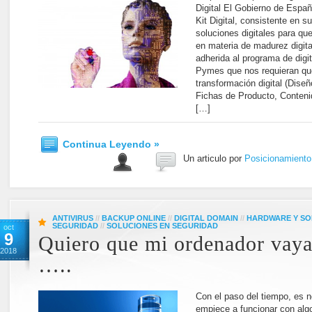
Digital El Gobierno de Espa
Kit Digital, consistente en s
soluciones digitales para q
en materia de madurez digit
adherida al programa de digit
Pymes que nos requieran qu
transformación digital (Dis
Fichas de Producto, Conteni
[…]
Continua Leyendo »
Un articulo por
Posicionamient
ANTIVIRUS
//
BACKUP ONLINE
//
DIGITAL DOMAIN
//
HARDWARE Y S
SEGURIDAD
//
SOLUCIONES EN SEGURIDAD
oct
9
Quiero que mi ordenador vaya
2018
…..
Con el paso del tiempo, es 
empiece a funcionar con alg