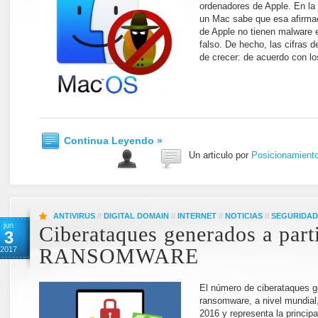
ordenadores de Apple. En la 
un Mac sabe que esa afirmac
de Apple no tienen malware
falso. De hecho, las cifras 
de crecer: de acuerdo con l
Continua Leyendo »
Un articulo por
Posicionamient
ANTIVIRUS
//
DIGITAL DOMAIN
//
INTERNET
//
NOTICIAS
//
SEGURIDAD
jun
Ciberataques generados a part
3
2017
RANSOMWARE
El número de ciberataques g
ransomware, a nivel mundial
2016 y representa la princip