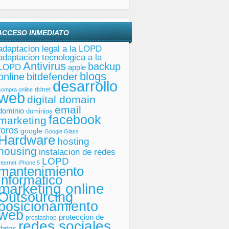
ACCESO INMEDIATO
adaptacion legal a la LOPD
adaptacion tecnologica a la
Antivirus
backup
LOPD
apple
blogs
online
bitdefender
desarrollo
ddnet
compra online
web
digital domain
email
dominio
dominios
facebook
marketing
foros
google
Google Glass
Hardware
hosting
housing
instalacion de redes
LOPD
internet
iPhone 5
mantenimiento
informatico
marketing online
Outsourcing
posicionamiento
web
proteccion de
prestashop
redes sociales
datos