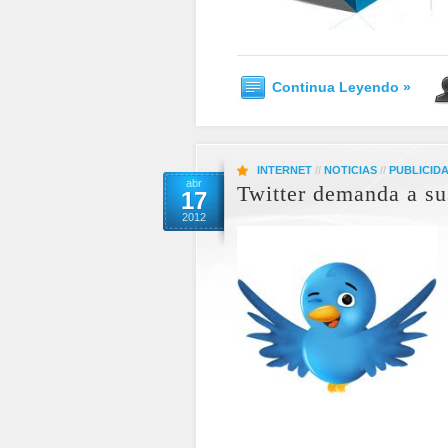
Continua Leyendo »
INTERNET
//
NOTICIAS
//
PUBLICID
abr
Twitter demanda a s
17
2012