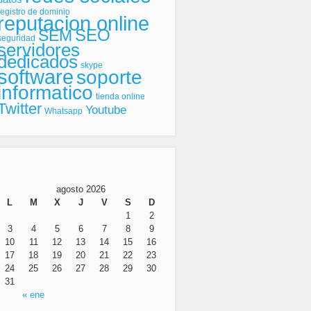
registro de dominio
reputacion online
SEO
SEM
seguridad
servidores
dedicados
skype
software
soporte
informatico
tienda online
Twitter
Youtube
Whatsapp
agosto 2026
L
M
X
J
V
S
D
1
2
3
4
5
6
7
8
9
10
11
12
13
14
15
16
17
18
19
20
21
22
23
24
25
26
27
28
29
30
31
« ene