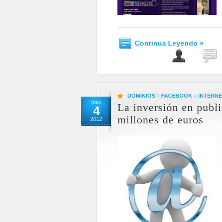
Continua Leyendo »
DOMINIOS
//
FACEBOOK
//
INTERN
may
La inversión en publi
4
millones de euros
2012