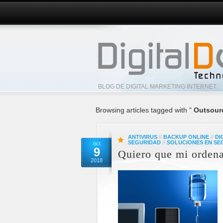
BLOG DE DIGITAL MARKETING INTERNET
Browsing articles tagged with "
Outsour
ANTIVIRUS
//
BACKUP ONLINE
//
DI
SEGURIDAD
//
SOLUCIONES EN SE
oct
9
Quiero que mi orden
2018