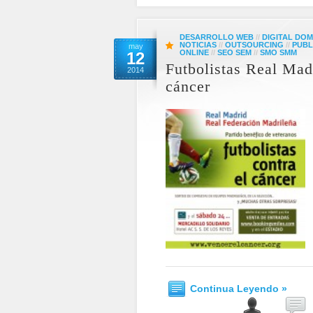
DESARROLLO WEB
//
DIGITAL DOM
NOTICIAS
//
OUTSOURCING
//
PUBL
may
ONLINE
//
SEO SEM
//
SMO SMM
12
Futbolistas Real Mad
2014
cáncer
Continua Leyendo »