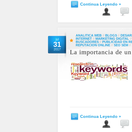
Continua Leyendo »
ANALITICA WEB
//
BLOGS
//
DESAR
INTERNET
//
MARKETING DIGITAL
/
jul
BUSCADORES
//
PUBLICIDAD EN R
31
REPUTACION ONLINE
//
SEO SEM
//
2017
La importancia de u
Continua Leyendo »