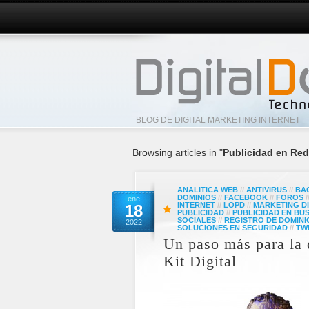
BLOG DE DIGITAL MARKETING INTERNET
Browsing articles in "
Publicidad en Re
ANALITICA WEB
//
ANTIVIRUS
//
BA
DOMINIOS
//
FACEBOOK
//
FOROS
/
ene
INTERNET
//
LOPD
//
MARKETING DI
18
PUBLICIDAD
//
PUBLICIDAD EN B
SOCIALES
//
REGISTRO DE DOMINI
2022
SOLUCIONES EN SEGURIDAD
//
TW
Un paso más para la 
Kit Digital