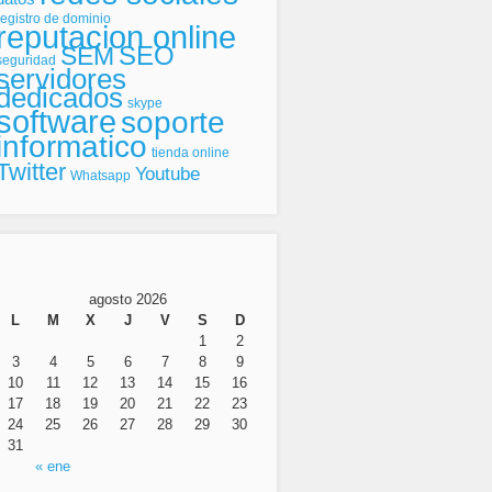
registro de dominio
reputacion online
SEO
SEM
seguridad
servidores
dedicados
skype
software
soporte
informatico
tienda online
Twitter
Youtube
Whatsapp
agosto 2026
L
M
X
J
V
S
D
1
2
3
4
5
6
7
8
9
10
11
12
13
14
15
16
17
18
19
20
21
22
23
24
25
26
27
28
29
30
31
« ene