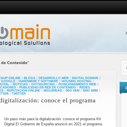
d de Contenido
"
CKUP ONLINE
//
BLOGS
//
DESARROLLO WEB
//
DIGITAL DOMAIN
//
/
GOOGLE
//
HARDWARE Y SOFTWARE
//
HOUSING HOSTING
//
GITAL
//
NOTICIAS
//
OUTSOURCING
//
POSICIONAMIENTO WEB
//
USCADORES
//
PUBLICIDAD EN RED DE CONTENIDO
//
REDES
OS
//
REPUTACION ONLINE
//
SEGURIDAD
//
SEO SEM
//
SMO SMM
//
ITTER
//
TWITTER
digitalización: conoce el programa
Un paso más para la digitalización: conoce el programa Kit
Digital El Gobierno de España anunció en 2021 el programa