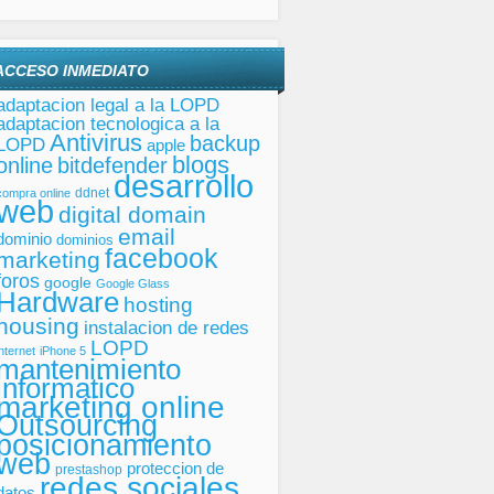
ACCESO INMEDIATO
adaptacion legal a la LOPD
adaptacion tecnologica a la
Antivirus
backup
LOPD
apple
blogs
online
bitdefender
desarrollo
ddnet
compra online
web
digital domain
email
dominio
dominios
facebook
marketing
foros
google
Google Glass
Hardware
hosting
housing
instalacion de redes
LOPD
internet
iPhone 5
mantenimiento
informatico
marketing online
Outsourcing
posicionamiento
web
proteccion de
prestashop
redes sociales
datos