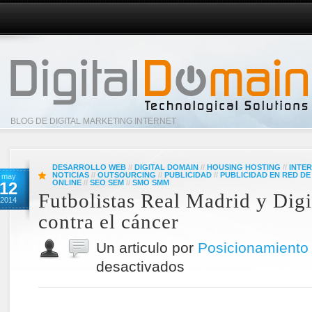
BLOG DE DIGITAL MARKETING INTERNET
DESARROLLO WEB
//
DIGITAL DOMAIN
//
HOUSING HOSTING
//
INTE
NOTICIAS
//
OUTSOURCING
//
PUBLICIDAD
//
PUBLICIDAD EN RED D
may
ONLINE
//
SEO SEM
//
SMO SMM
12
Futbolistas Real Madrid y Dig
2014
contra el cáncer
Un articulo por
Posicionamiento
desactivados