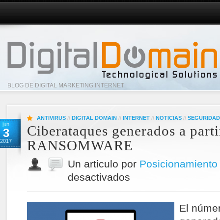
BLOG DE DIGITAL MARKETING INTERNET
ANTIVIRUS
//
DIGITAL DOMAIN
//
INTERNET
//
NOTICIAS
//
SEGURIDAD
jun
Ciberataques generados a parti
3
RANSOMWARE
2017
Un articulo por
Posicionamiento
desactivados
El númer