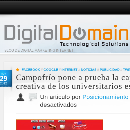
BLOG DE DIGITAL MARKETING INTERNET
FACEBOOK
//
GOOGLE
//
INTERNET
//
NOTICIAS
//
PUBLICIDAD
//
TWI
nov
Campofrío pone a prueba la c
29
creativa de los universitarios 
2012
Un articulo por
Posicionamiento
desactivados