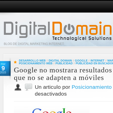
BLOG DE DIGITAL MARKETING INTERNET
DESARROLLO WEB
//
DIGITAL DOMAIN
//
GOOGLE
//
INTERNET
//
MAR
POSICIONAMIENTO WEB
//
PUBLICIDAD
//
PUBLICIDAD EN BUSCADO
mar
9
Google no mostrara resultados
2015
que no se adapten a móviles
Un articulo por
Posicionamiento
desactivados