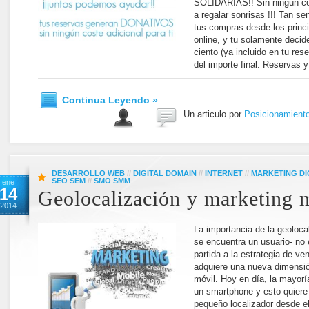
SOLIDARIAS!! Sin ningún cos
a regalar sonrisas !!! Tan sen
tus compras desde los princi
online, y tu solamente decid
ciento (ya incluido en tu res
del importe final. Reservas 
Continua Leyendo »
Un articulo por
Posicionamient
DESARROLLO WEB
//
DIGITAL DOMAIN
//
INTERNET
//
MARKETING DI
SEO SEM
//
SMO SMM
ene
14
Geolocalización y marketing 
2014
La importancia de la geoloca
se encuentra un usuario- no
partida a la estrategia de ve
adquiere una nueva dimensió
móvil. Hoy en día, la mayorí
un smartphone y esto quiere
pequeño localizador desde e