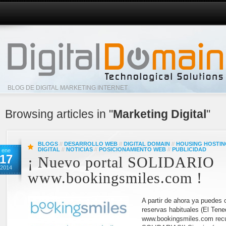
BLOG DE DIGITAL MARKETING INTERNET
Browsing articles in "
Marketing Digital
"
BLOGS
//
DESARROLLO WEB
//
DIGITAL DOMAIN
//
HOUSING HOSTIN
DIGITAL
//
NOTICIAS
//
POSICIONAMIENTO WEB
//
PUBLICIDAD
ene
17
¡ Nuevo portal SOLIDARIO
2014
www.bookingsmiles.com !
A partir de ahora ya puedes 
reservas habituales (El Ten
www.bookingsmiles.com re