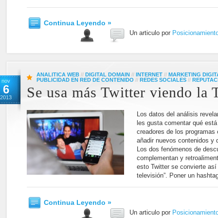
Continua Leyendo »
Un articulo por
Posicionamient
ANALITICA WEB
//
DIGITAL DOMAIN
//
INTERNET
//
MARKETING DIGIT
PUBLICIDAD EN RED DE CONTENIDO
//
REDES SOCIALES
//
REPUTAC
nov
6
Se usa más Twitter viendo la
2013
Los datos del análisis revela
les gusta comentar qué está
creadores de los programas 
añadir nuevos contenidos y 
Los dos fenómenos de descubr
complementan y retroalimenta
esto Twitter se convierte así
televisión”. Poner un hashtag
Continua Leyendo »
Un articulo por
Posicionamient