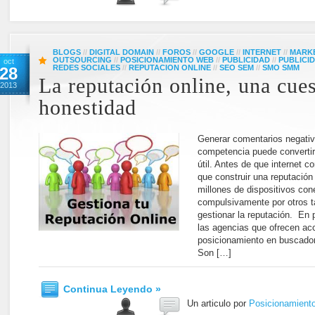
BLOGS
//
DIGITAL DOMAIN
//
FOROS
//
GOOGLE
//
INTERNET
//
MARKE
OUTSOURCING
//
POSICIONAMIENTO WEB
//
PUBLICIDAD
//
PUBLICI
oct
REDES SOCIALES
//
REPUTACION ONLINE
//
SEO SEM
//
SMO SMM
28
La reputación online, una cue
2013
honestidad
Generar comentarios negativ
competencia puede convertir
útil. Antes de que internet 
que construir una reputación
millones de dispositivos con
compulsivamente por otros ta
gestionar la reputación. En 
las agencias que ofrecen ac
posicionamiento en buscador
Son […]
Continua Leyendo »
Un articulo por
Posicionamient