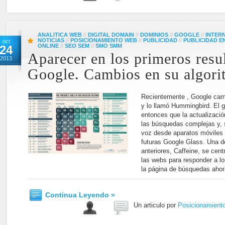
ANALITICA WEB
//
DIGITAL DOMAIN
//
DOMINIOS
//
GOOGLE
//
INTER
NOTICIAS
//
POSICIONAMIENTO WEB
//
PUBLICIDAD
//
PUBLICIDAD 
oct
ONLINE
//
SEO SEM
//
SMO SMM
24
Aparecer en los primeros resu
2013
Google. Cambios en su algori
Recientemente , Google cam
y lo llamó Hummingbird. El g
entonces que la actualizació
las búsquedas complejas y, s
voz desde aparatos móviles 
futuras Google Glass. Una d
anteriores, Caffeine, se cen
las webs para responder a lo
la página de búsquedas ahor
Continua Leyendo »
Un articulo por
Posicionamient