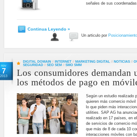
señales de sus coordenadas.
Continua Leyendo »
Un articulo por
Posicionamient
DIGITAL DOMAIN
//
INTERNET
//
MARKETING DIGITAL
//
NOTICIAS
//
O
SEGURIDAD
//
SEO SEM
//
SMO SMM
nov
7
Los consumidores demandan u
2013
los métodos de pago en móvil
Según un estudio realizado 
quieren más comercio móvil 
lo que piden más interaccione
utilities. SAP AG ha anuncia
realizado en 17 países, en 
de servicios de comercio móv
que más de 8 de cada 10 c
interacciones móviles con b