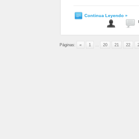
Continua Leyendo »
Páginas:
«
1
...
20
21
22