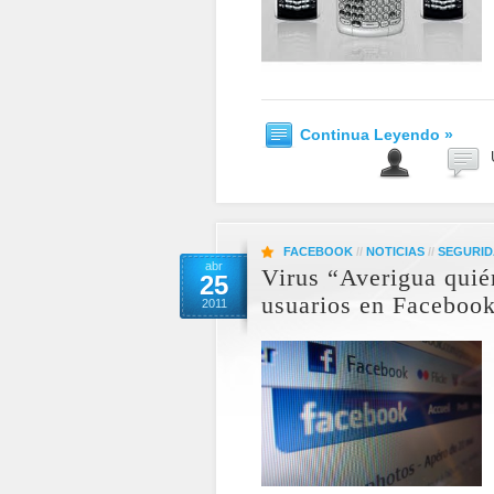
Continua Leyendo »
FACEBOOK
//
NOTICIAS
//
SEGURI
abr
Virus “Averigua quién
25
usuarios en Faceboo
2011