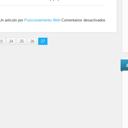
Un articulo por
Posicionamiento Web
Comentarios desactivados
23
24
25
26
27