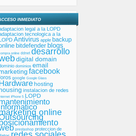
ACCESO INMEDIATO
adaptacion legal a la LOPD
adaptacion tecnologica a la
Antivirus
backup
LOPD
apple
blogs
online
bitdefender
desarrollo
ddnet
compra online
web
digital domain
email
dominio
dominios
facebook
marketing
foros
google
Google Glass
Hardware
hosting
housing
instalacion de redes
LOPD
internet
iPhone 5
mantenimiento
informatico
marketing online
Outsourcing
posicionamiento
web
proteccion de
prestashop
redes sociales
datos