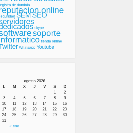
registro de dominio
reputacion online
SEO
SEM
seguridad
servidores
dedicados
skype
software
soporte
informatico
tienda online
Twitter
Youtube
Whatsapp
agosto 2026
L
M
X
J
V
S
D
1
2
3
4
5
6
7
8
9
10
11
12
13
14
15
16
17
18
19
20
21
22
23
24
25
26
27
28
29
30
31
« ene