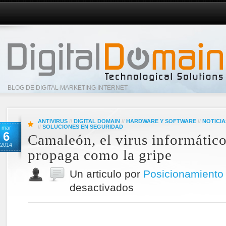
BLOG DE DIGITAL MARKETING INTERNET
ANTIVIRUS
//
DIGITAL DOMAIN
//
HARDWARE Y SOFTWARE
//
NOTICIA
//
SOLUCIONES EN SEGURIDAD
mar
6
Camaleón, el virus informático
2014
propaga como la gripe
Un articulo por
Posicionamiento
desactivados