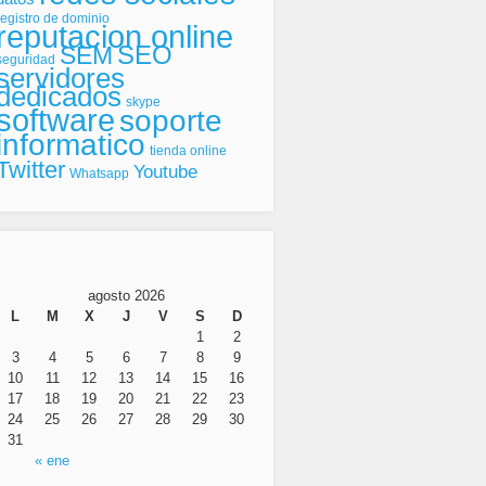
registro de dominio
reputacion online
SEO
SEM
seguridad
servidores
dedicados
skype
software
soporte
informatico
tienda online
Twitter
Youtube
Whatsapp
agosto 2026
L
M
X
J
V
S
D
1
2
3
4
5
6
7
8
9
10
11
12
13
14
15
16
17
18
19
20
21
22
23
24
25
26
27
28
29
30
31
« ene