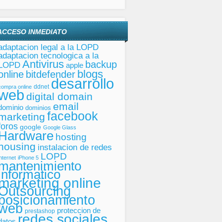
ACCESO INMEDIATO
adaptacion legal a la LOPD
adaptacion tecnologica a la
Antivirus
backup
LOPD
apple
blogs
online
bitdefender
desarrollo
ddnet
compra online
web
digital domain
email
dominio
dominios
facebook
marketing
foros
google
Google Glass
Hardware
hosting
housing
instalacion de redes
LOPD
internet
iPhone 5
mantenimiento
informatico
marketing online
Outsourcing
posicionamiento
web
proteccion de
prestashop
redes sociales
datos