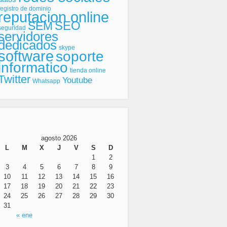
registro de dominio
reputacion online
SEO
SEM
seguridad
servidores
dedicados
skype
software
soporte
informatico
tienda online
Twitter
Youtube
Whatsapp
agosto 2026
L
M
X
J
V
S
D
1
2
3
4
5
6
7
8
9
10
11
12
13
14
15
16
17
18
19
20
21
22
23
24
25
26
27
28
29
30
31
« ene