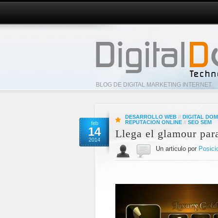
BLOG DE DIGITAL MARKETING INTERNET
DESARROLLO WEB
//
DIGITAL DOM
REPUTACION ONLINE
//
SEO SEM
feb
14
Llega el glamour para
2014
Un articulo por
Posici