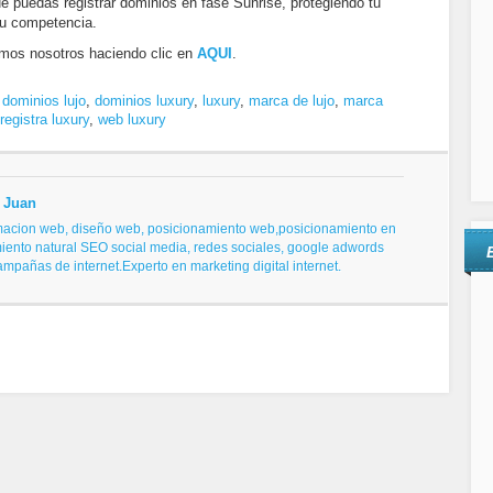
ue puedas registrar dominios en fase Sunrise, protegiendo tu
tu competencia.
memos nosotros haciendo clic en
AQUI
.
,
dominios lujo
,
dominios luxury
,
luxury
,
marca de lujo
,
marca
registra luxury
,
web luxury
 Juan
macion web, diseño web,
posicionamiento web,posicionamiento en
iento natural SEO
social media, redes sociales,
google adwords
campañas de internet.
Experto en marketing digital internet.