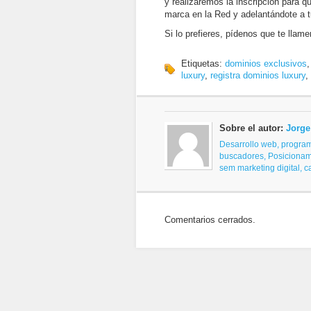
y realizaremos la inscripción para q
marca en la Red y adelantándote a 
Si lo prefieres, pídenos que te lla
Etiquetas:
dominios exclusivos
luxury
,
registra dominios luxury
,
Sobre el autor:
Jorge
Desarrollo web, progra
buscadores,
Posicionam
sem
marketing digital, 
Comentarios cerrados.