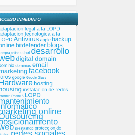
ACCESO INMEDIATO
adaptacion legal a la LOPD
adaptacion tecnologica a la
Antivirus
backup
LOPD
apple
blogs
online
bitdefender
desarrollo
ddnet
compra online
web
digital domain
email
dominio
dominios
facebook
marketing
foros
google
Google Glass
Hardware
hosting
housing
instalacion de redes
LOPD
internet
iPhone 5
mantenimiento
informatico
marketing online
Outsourcing
posicionamiento
web
proteccion de
prestashop
redes sociales
datos