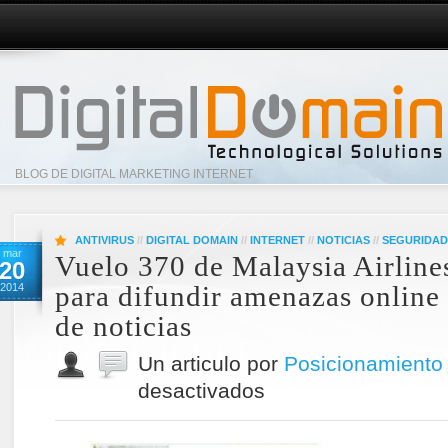
BLOG DE DIGITAL MARKETING INTERNET
ANTIVIRUS
//
DIGITAL DOMAIN
//
INTERNET
//
NOTICIAS
//
SEGURIDAD
mar
Vuelo 370 de Malaysia Airlines
20
para difundir amenazas online 
2014
de noticias
Un articulo por
Posicionamiento
desactivados