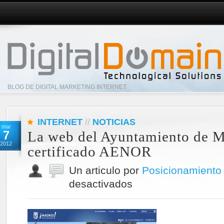
BLOG DE DIGITAL MARKETING INTERNET
INTERNET
//
NOTICIAS
mar
7
La web del Ayuntamiento de Ma
2012
certificado AENOR
Un articulo por
Posicionamiento
desactivados