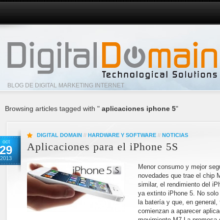
BLOG DE DIGITAL MARKETING INTERNET
Browsing articles tagged with "
aplicaciones iphone 5
"
DIGITAL DOMAIN
//
HARDWARE Y SOFTWARE
//
NOTICIAS
oct
Aplicaciones para el iPhone 5S
29
2013
Menor consumo y mejor segui
novedades que trae el chip M
similar, el rendimiento del 
ya extinto iPhone 5. No sol
la batería y que, en general,
comienzan a aparecer aplica
movimiento M7 La promesa d