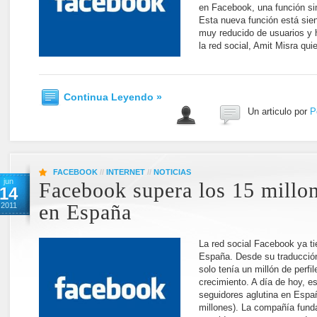
en Facebook, una función simi
Esta nueva función está sie
muy reducido de usuarios y h
la red social, Amit Misra qui
Continua Leyendo »
Un articulo por
P
FACEBOOK
//
INTERNET
//
NOTICIAS
jun
Facebook supera los 15 millon
14
2011
en España
La red social Facebook ya ti
España. Desde su traducción
solo tenía un millón de perf
crecimiento. A día de hoy, e
seguidores aglutina en Españ
millones). La compañía fund