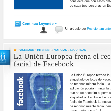
considera que con estos dat
de cada tres personas en E
Continua Leyendo »
Un articulo por
Posicionamient
FACEBOOK
//
INTERNET
//
NOTICIAS
//
SEGURIDAD
jun
La Unión Europea frena el re
11
2011
facial de Facebook
La Unión Europea retrasa la
etiquetado de fotos de Face
de reconocimiento facial. L
aplicación podría infringir la
que no se necesita el permis
etiquetados. La Unión Europ
facial de Facebook La nueva
de reconocimiento facial perm
otros contactos a […]