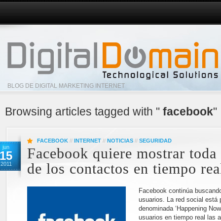
BLOG DE DIGITAL MARKETING INTERNET
Browsing articles tagged with "
facebook
"
FACEBOOK
//
INTERNET
//
NOTICIAS
//
SEGURIDAD
jun
Facebook quiere mostrar toda 
15
2011
de los contactos en tiempo rea
Facebook continúa buscando 
usuarios. La red social está
denominada ‘Happening Now’,
usuarios en tiempo real las 