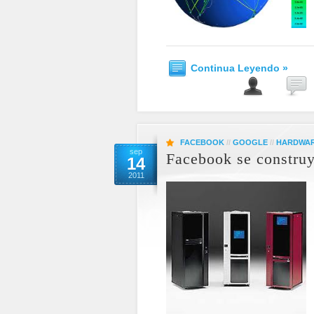
Continua Leyendo »
FACEBOOK
//
GOOGLE
//
HARDWAR
sep
Facebook se construy
14
2011