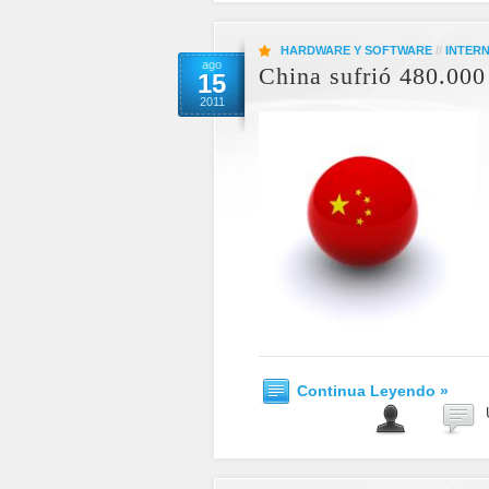
HARDWARE Y SOFTWARE
//
INTER
ago
China sufrió 480.000
15
2011
Continua Leyendo »