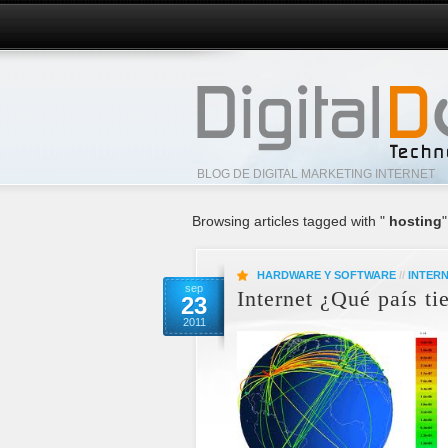
BLOG DE DIGITAL MARKETING INTERNET
Browsing articles tagged with "
hosting
"
HARDWARE Y SOFTWARE
//
INTER
sep
Internet ¿Qué país t
23
2011