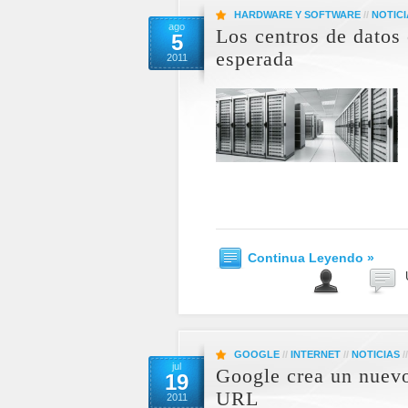
HARDWARE Y SOFTWARE
//
NOTICI
ago
Los centros de datos 
5
esperada
2011
Continua Leyendo »
GOOGLE
//
INTERNET
//
NOTICIAS
/
jul
Google crea un nuevo
19
URL
2011