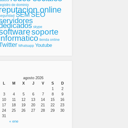
registro de dominio
reputacion online
SEO
SEM
seguridad
servidores
dedicados
skype
software
soporte
informatico
tienda online
Twitter
Youtube
Whatsapp
agosto 2026
L
M
X
J
V
S
D
1
2
3
4
5
6
7
8
9
10
11
12
13
14
15
16
17
18
19
20
21
22
23
24
25
26
27
28
29
30
31
« ene