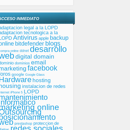
ACCESO INMEDIATO
adaptacion legal a la LOPD
adaptacion tecnologica a la
Antivirus
backup
LOPD
apple
blogs
online
bitdefender
desarrollo
ddnet
compra online
web
digital domain
email
dominio
dominios
facebook
marketing
foros
google
Google Glass
Hardware
hosting
housing
instalacion de redes
LOPD
internet
iPhone 5
mantenimiento
informatico
marketing online
Outsourcing
posicionamiento
web
proteccion de
prestashop
redes sociales
datos