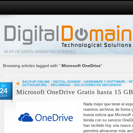
BLOG DE DIGITAL MARKETING INTERNET
Browsing articles tagged with "
Microsoft OneDrive
"
BACKUP ONLINE
//
DIGITAL DOMAIN
//
HARDWARE Y SOFTWARE
//
IN
OUTSOURCING
//
SEGURIDAD
//
SOLUCIONES EN SEGURIDAD
jun
24
Microsoft OneDrive Gratis hasta 15 G
2014
Nada mejor que tener el esp
nuestros archivos de forma gr
buena noticia que Microsoft 
brinda con su servicio OneD
han recibido hoy una nueva 
permitirá almacenar más arc