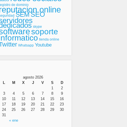
registro de dominio
reputacion online
SEO
SEM
seguridad
servidores
dedicados
skype
software
soporte
informatico
tienda online
Twitter
Youtube
Whatsapp
agosto 2026
L
M
X
J
V
S
D
1
2
3
4
5
6
7
8
9
10
11
12
13
14
15
16
17
18
19
20
21
22
23
24
25
26
27
28
29
30
31
« ene