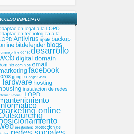
ACCESO INMEDIATO
adaptacion legal a la LOPD
adaptacion tecnologica a la
Antivirus
backup
LOPD
apple
blogs
online
bitdefender
desarrollo
ddnet
compra online
web
digital domain
email
dominio
dominios
facebook
marketing
foros
google
Google Glass
Hardware
hosting
housing
instalacion de redes
LOPD
internet
iPhone 5
mantenimiento
informatico
marketing online
Outsourcing
posicionamiento
web
proteccion de
prestashop
redes sociales
datos