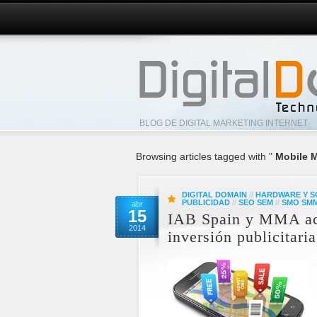
BLOG DE DIGITAL MARKETING INTERNET
Browsing articles tagged with "
Mobile M
DIGITAL DOMAIN
//
HARDWARE Y 
PUBLICIDAD
//
SEO SEM
//
SMO SM
abr
15
IAB Spain y MMA acu
2014
inversión publicitari