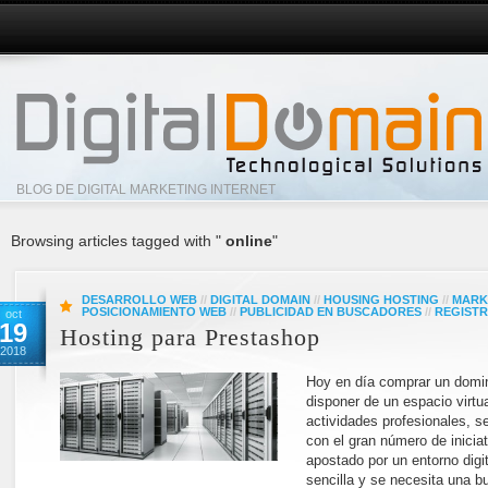
BLOG DE DIGITAL MARKETING INTERNET
Browsing articles tagged with "
online
"
DESARROLLO WEB
//
DIGITAL DOMAIN
//
HOUSING HOSTING
//
MARK
POSICIONAMIENTO WEB
//
PUBLICIDAD EN BUSCADORES
//
REGISTR
oct
19
Hosting para Prestashop
2018
Hoy en día comprar un domin
disponer de un espacio virtu
actividades profesionales, 
con el gran número de inicia
apostado por un entorno digi
sencilla y se necesita una 