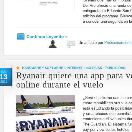
jóvenes que “hay un montón 
Del Río ofreció una rueda de
calagurritanto Eduardo San R
edición del programa ‘Bienven
a conocer una segunda en la
Continua Leyendo »
Un articulo por
Posicionamient
HARDWARE Y SOFTWARE
//
INTERNET
//
NOTICIAS
//
PUBLICIDAD
nov
Ryanair quiere una app para v
13
2011
online durante el vuelo
¿Será el próximo camino par
coste rentabilicen sus vuelo
está estudiando la posibilida
y smartphones que permitirá 
contenidos audiovisuales dur
The Guardian. El sistema fu
pay per view de los hoteles, 