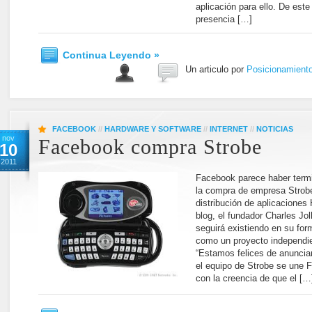
aplicación para ello. De este
presencia […]
Continua Leyendo »
Un articulo por
Posicionamient
FACEBOOK
//
HARDWARE Y SOFTWARE
//
INTERNET
//
NOTICIAS
nov
Facebook compra Strobe
10
2011
Facebook parece haber termi
la compra de empresa Strobe
distribución de aplicacione
blog, el fundador Charles Jol
seguirá existiendo en su for
como un proyecto independien
“Estamos felices de anunciar
el equipo de Strobe se une 
con la creencia de que el […