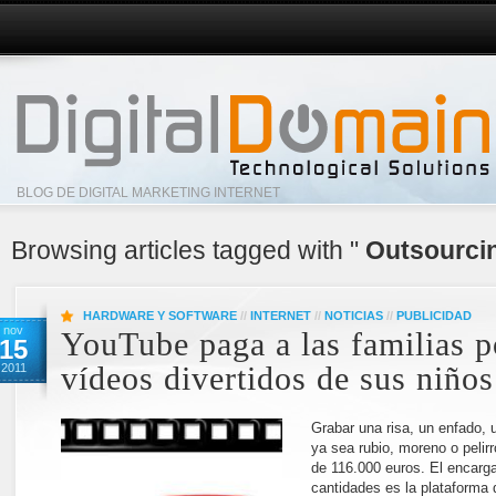
BLOG DE DIGITAL MARKETING INTERNET
Browsing articles tagged with "
Outsourci
HARDWARE Y SOFTWARE
//
INTERNET
//
NOTICIAS
//
PUBLICIDAD
nov
YouTube paga a las familias p
15
2011
vídeos divertidos de sus niños
Grabar una risa, un enfado,
ya sea rubio, moreno o pelirr
de 116.000 euros. El encarg
cantidades es la plataforma