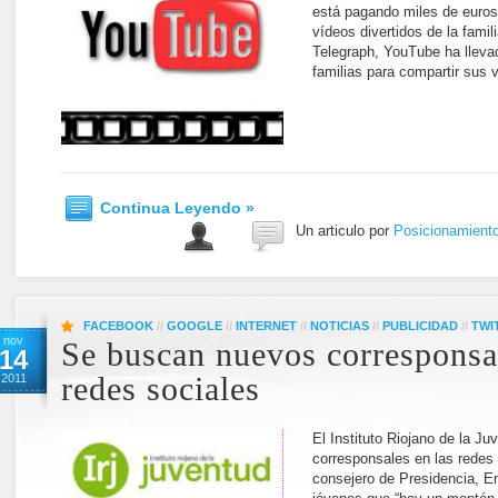
está pagando miles de euros
vídeos divertidos de la famil
Telegraph, YouTube ha lleva
familias para compartir sus
Continua Leyendo »
Un articulo por
Posicionamient
FACEBOOK
//
GOOGLE
//
INTERNET
//
NOTICIAS
//
PUBLICIDAD
//
TWI
nov
Se buscan nuevos corresponsal
14
2011
redes sociales
El Instituto Riojano de la J
corresponsales en las redes 
consejero de Presidencia, Em