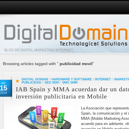
BLOG DE DIGITAL MARKETING INTERNET
Browsing articles tagged with "
publicidad movil
"
DIGITAL DOMAIN
//
HARDWARE Y SOFTWARE
//
INTERNET
//
MARKETI
PUBLICIDAD
//
SEO SEM
//
SMO SMM
abr
15
IAB Spain y MMA acuerdan dar un dato
2014
inversión publicitaria en Mobile
La Asociación que representa
Spain, la comunicación y el 
MMA (Mobile Marketing Asso
acuerdo para en adelante, of
inversión en Mobile marketin