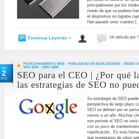
principalmente por los medi
miedo de que se pudiera tran
el dispositivo no lograba ca
Han pasado unos cuantos [
Un articulo por
P
Continua Leyendo »
POSICIONAMIENTO WEB
//
PUBLICIDAD EN BUSCADORES
//
REDES S
SEO SEM
//
SMO SMM
sep
2
SEO para el CEO | ¿Por qué l
2011
las estrategias de SEO no pue
Su estrategia de SEO puede e
perspectiva de largo plazo L
SEO se definen por un perío
meses a un año. Muchos cli
ese período el SEO no será
con un poco de mantenimien
clasificación. Es esta forma
que propietarios de sitios w