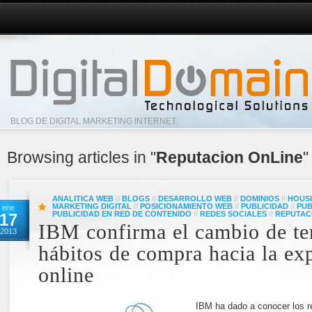
BLOG DE DIGITAL MARKETING INTERNET
Browsing articles in "
Reputacion OnLine
"
ANALITICA WEB
//
BLOGS
//
DESARROLLO WEB
//
DOMINIOS
//
HOUS
MARKETING DIGITAL
//
POSICIONAMIENTO WEB
//
PUBLICIDAD
//
PUB
ene
PUBLICIDAD EN RED DE CONTENIDO
//
REDES SOCIALES
//
REPUTAC
17
IBM confirma el cambio de te
2013
hábitos de compra hacia la ex
online
IBM ha dado a conocer los r