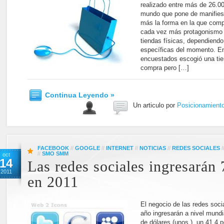
realizado entre más de 26.0
mundo que pone de manifies
más la forma en la que comp
cada vez más protagonismo f
tiendas físicas, dependiend
específicas del momento. E
encuestados escogió una tien
compra pero […]
Continua Leyendo »
Un articulo por
Posicionamient
FACEBOOK
//
GOOGLE
//
INTERNET
//
NOTICIAS
//
REDES SOCIALES
/
//
SMO SMM
oct
14
Las redes sociales ingresarán
2011
en 2011
El negocio de las redes soci
año ingresarán a nivel mundi
de dólares (unos ), un 41,4 