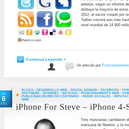
anterior, según un informe de
atribuye la mayoría de estos
2012, el sector creado por 
Twitter crecerá aún más has
nivel mundial de 14.900 mill
Continua Leyendo »
Un articulo por
Posicionamient
BLOGS
//
DESARROLLO WEB
//
DIGITAL DOMAIN
//
FACEBOOK
//
FOR
SOFTWARE
//
INTERNET
//
NOTICIAS
//
POSICIONAMIENTO WEB
//
PUB
oct
PUBLICIDAD EN RED DE CONTENIDO
//
REDES SOCIALES
//
REPUTAC
6
SMM
2011
iPhone For Steve – iPhone 4-
Tres manzanas cambiaron el
manzana de Newton, y la m