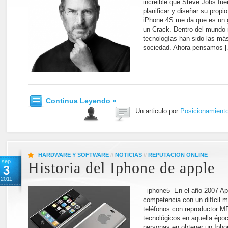
increible que Steve Jobs fue
planificar y diseñar su propi
iPhone 4S me da que es un g
un Crack. Dentro del mundo
tecnologías han sido las más 
sociedad. Ahora pensamos 
Continua Leyendo »
Un articulo por
Posicionamient
HARDWARE Y SOFTWARE
//
NOTICIAS
//
REPUTACION ONLINE
sep
Historia del Iphone de apple
3
2011
iphone5 En el año 2007 App
competencia con un difícil m
teléfonos con reproductor MP
tecnológicos en aquella époc
personas en obtener un Ipho