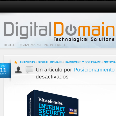
BLOG DE DIGITAL MARKETING INTERNET
ANTIVIRUS
//
DIGITAL DOMAIN
//
HARDWARE Y SOFTWARE
//
NOTICIA
sep
11
Un articulo por
Posicionamiento
2015
desactivados