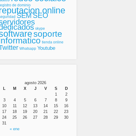
registro de dominio
reputacion online
SEO
SEM
seguridad
servidores
dedicados
skype
software
soporte
informatico
tienda online
Twitter
Youtube
Whatsapp
agosto 2026
L
M
X
J
V
S
D
1
2
3
4
5
6
7
8
9
10
11
12
13
14
15
16
17
18
19
20
21
22
23
24
25
26
27
28
29
30
31
« ene