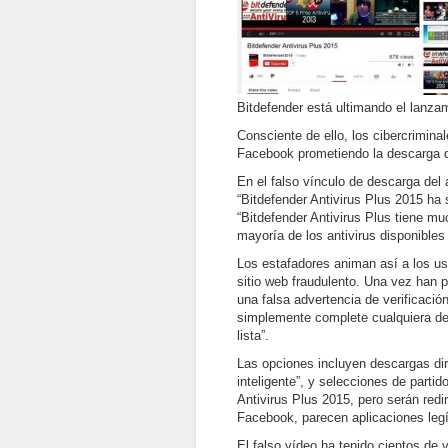
Bitdefender está ultimando el lanza
Consciente de ello, los cibercrimi
Facebook prometiendo la descarga de
En el falso vínculo de descarga del
“Bitdefender Antivirus Plus 2015 ha 
“Bitdefender Antivirus Plus tiene m
mayoría de los antivirus disponibles
Los estafadores animan así a los u
sitio web fraudulento. Una vez han 
una falsa advertencia de verificació
simplemente complete cualquiera de 
lista”.
Las opciones incluyen descargas dir
inteligente”, y selecciones de parti
Antivirus Plus 2015, pero serán red
Facebook, parecen aplicaciones legí
El falso vídeo ha tenido cientos de 