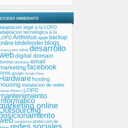
ACCESO INMEDIATO
adaptacion legal a la LOPD
adaptacion tecnologica a la
Antivirus
backup
LOPD
apple
blogs
online
bitdefender
desarrollo
ddnet
compra online
web
digital domain
email
dominio
dominios
facebook
marketing
foros
google
Google Glass
Hardware
hosting
housing
instalacion de redes
LOPD
internet
iPhone 5
mantenimiento
informatico
marketing online
Outsourcing
posicionamiento
web
proteccion de
prestashop
redes sociales
datos