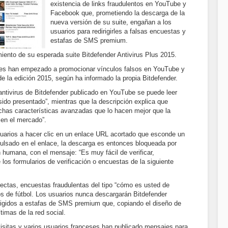
existencia de links fraudulentos en YouTube y
Facebook que, prometiendo la descarga de la
nueva versión de su suite, engañan a los
usuarios para redirigirles a falsas encuestas y
estafas de SMS premium.
miento de su esperada suite Bitdefender Antivirus Plus 2015.
nales han empezado a promocionar vínculos falsos en YouTube y
 la edición 2015, según ha informado la propia Bitdefender.
 antivirus de Bitdefender publicado en YouTube se puede leer
sido presentado”, mientras que la descripción explica que
uchas características avanzadas que lo hacen mejor que la
 en el mercado”.
suarios a hacer clic en un enlace URL acortado que esconde un
pulsado en el enlace, la descarga es entonces bloqueada por
n humana, con el mensaje: “Es muy fácil de verificar,
los formularios de verificación o encuestas de la siguiente
ectas, encuestas fraudulentas del tipo “cómo es usted de
dos de fútbol. Los usuarios nunca descargarán Bitdefender
irigidos a estafas de SMS premium que, copiando el diseño de
timas de la red social.
visitas y varios usuarios franceses han publicado mensajes para