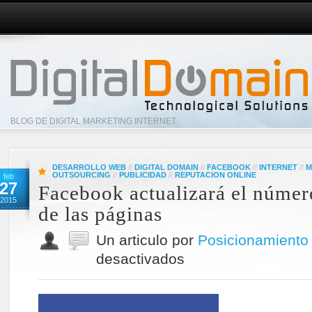
BLOG DE DIGITAL MARKETING INTERNET
DESARROLLO WEB
//
DIGITAL DOMAIN
//
FACEBOOK
//
INTERNET
//
M
OUTSOURCING
//
PUBLICIDAD
//
REPUTACION ONLINE
feb
27
Facebook actualizará el núme
2015
de las páginas
Un articulo por
Posicionamiento
desactivados