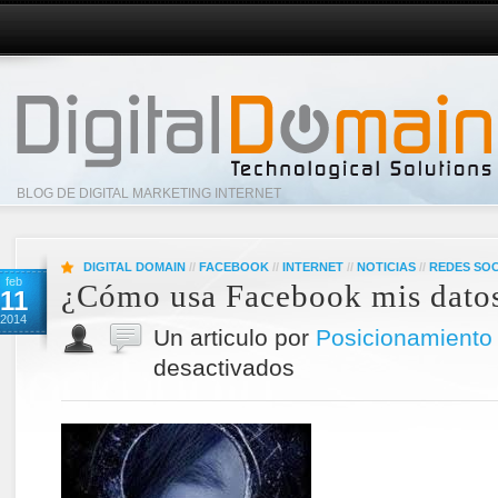
BLOG DE DIGITAL MARKETING INTERNET
DIGITAL DOMAIN
//
FACEBOOK
//
INTERNET
//
NOTICIAS
//
REDES SOC
feb
¿Cómo usa Facebook mis dato
11
2014
Un articulo por
Posicionamiento
desactivados