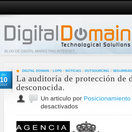
BLOG DE DIGITAL MARKETING INTERNET
DIGITAL DOMAIN
//
LOPD
//
NOTICIAS
//
OUTSOURCING
//
SEGURIDA
jun
La auditoría de protección de d
10
desconocida.
2014
Un articulo por
Posicionamiento
desactivados