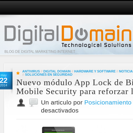
BLOG DE DIGITAL MARKETING INTERNET
ANTIVIRUS
//
DIGITAL DOMAIN
//
HARDWARE Y SOFTWARE
//
NOTICIA
//
SOLUCIONES EN SEGURIDAD
may
22
Nuevo módulo App Lock de Bi
2014
Mobile Security para reforzar 
Un articulo por
Posicionamiento
desactivados