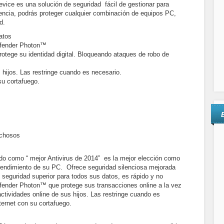
evice es una solución de seguridad fácil de gestionar para
cencia, podrás proteger cualquier combinación de equipos PC,
d.
atos
efender Photon™
rotege su identidad digital. Bloqueando ataques de robo de
 hijos. Las restringe cuando es necesario.
su cortafuego.
echosos
ado como “ mejor Antivirus de 2014” es la mejor elección como
l rendimiento de su PC. Ofrece seguridad silenciosa mejorada
seguridad superior para todos sus datos, es rápido y no
defender Photon™ que protege sus transacciones online a la vez
 actividades online de sus hijos. Las restringe cuando es
ternet con su cortafuego.