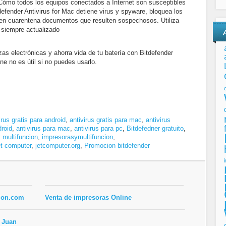
Cómo todos los equipos conectados a Internet son susceptibles
defender Antivirus for Mac detiene virus y spyware, bloquea los
 en cuarentena documentos que resulten sospechosos. Utiliza
 siempre actualizado
as electrónicas y ahorra vida de tu batería con Bitdefender
e no es útil si no puedes usarlo.
irus gratis para android
,
antivirus gratis para mac
,
antivirus
droid
,
antivirus para mac
,
antivirus para pc
,
Bitdefedner gratuito
,
 multifuncion
,
impresorasymultifuncion
,
et computer
,
jetcomputer.org
,
Promocion bitdefender
ion.com
Venta de impresoras Online
 Juan