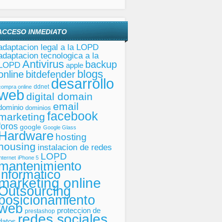
ACCESO INMEDIATO
adaptacion legal a la LOPD
adaptacion tecnologica a la
Antivirus
backup
LOPD
apple
blogs
online
bitdefender
desarrollo
ddnet
compra online
web
digital domain
email
dominio
dominios
facebook
marketing
foros
google
Google Glass
Hardware
hosting
housing
instalacion de redes
LOPD
internet
iPhone 5
mantenimiento
informatico
marketing online
Outsourcing
posicionamiento
web
proteccion de
prestashop
redes sociales
datos