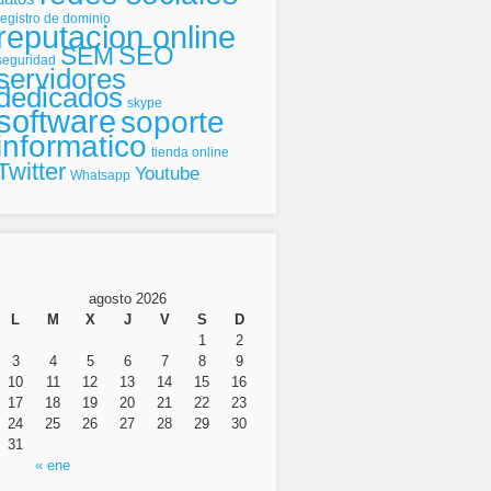
registro de dominio
reputacion online
SEO
SEM
seguridad
servidores
dedicados
skype
software
soporte
informatico
tienda online
Twitter
Youtube
Whatsapp
agosto 2026
L
M
X
J
V
S
D
1
2
3
4
5
6
7
8
9
10
11
12
13
14
15
16
17
18
19
20
21
22
23
24
25
26
27
28
29
30
31
« ene