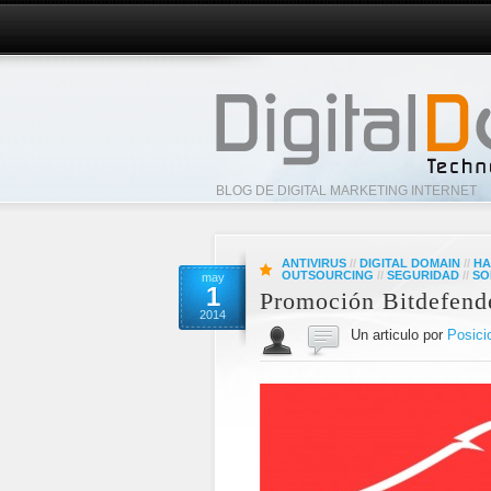
BLOG DE DIGITAL MARKETING INTERNET
ANTIVIRUS
//
DIGITAL DOMAIN
//
HA
OUTSOURCING
//
SEGURIDAD
//
SO
may
1
Promoción Bitdefende
2014
Un articulo por
Posici