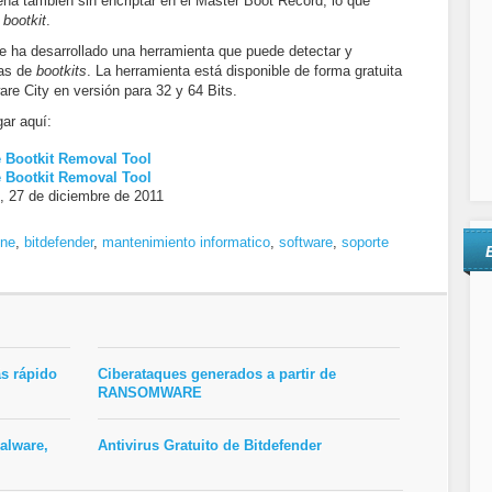
a también sin encriptar en el Master Boot Record, lo que
bootkit
.
e ha desarrollado una herramienta que puede detectar y
das de
bootkits
. La herramienta está disponible de forma gratuita
re City en versión para 32 y 64 Bits.
ar aquí:
e Bootkit Removal Tool
e Bootkit Removal Tool
 27 de diciembre de 2011
ine
,
bitdefender
,
mantenimiento informatico
,
software
,
soporte
s rápido
Ciberataques generados a partir de
RANSOMWARE
alware,
Antivirus Gratuito de Bitdefender