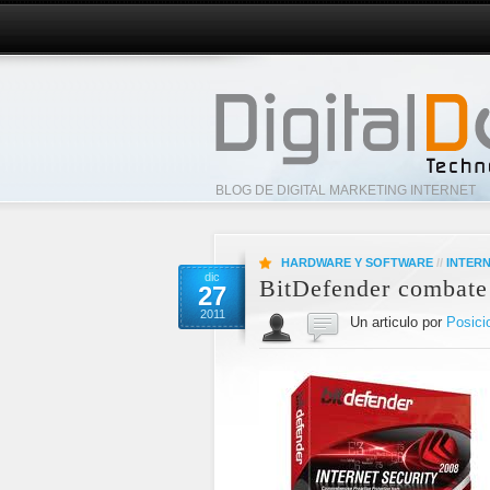
BLOG DE DIGITAL MARKETING INTERNET
HARDWARE Y SOFTWARE
//
INTER
dic
BitDefender combate 
27
2011
Un articulo por
Posici