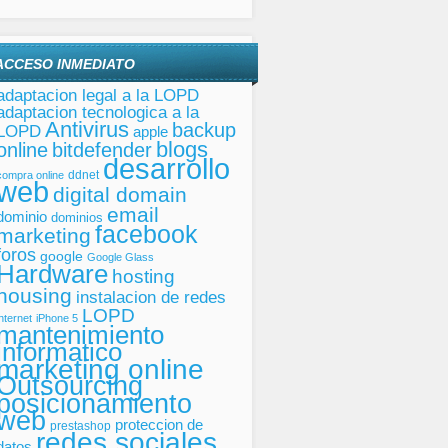
ACCESO INMEDIATO
adaptacion legal a la LOPD
adaptacion tecnologica a la
Antivirus
backup
LOPD
apple
blogs
online
bitdefender
desarrollo
ddnet
compra online
web
digital domain
email
dominio
dominios
facebook
marketing
foros
google
Google Glass
Hardware
hosting
housing
instalacion de redes
LOPD
internet
iPhone 5
mantenimiento
informatico
marketing online
Outsourcing
posicionamiento
web
proteccion de
prestashop
redes sociales
datos