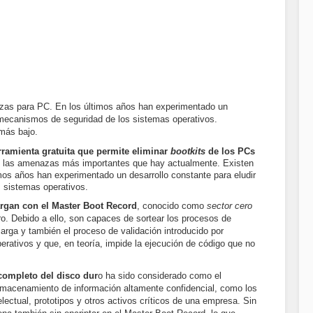
azas para PC. En los últimos años han experimentado un
s mecanismos de seguridad de los sistemas operativos.
 más bajo.
rramienta gratuita que permite eliminar
bootkits
de los PCs
 las amenazas más importantes que hay actualmente. Existen
mos años han experimentado un desarrollo constante para eludir
 sistemas operativos.
argan con el Master Boot Record
, conocido como
sector cero
uro. Debido a ello, son capaces de sortear los procesos de
rga y también el proceso de validación introducido por
ativos y que, en teoría, impide la ejecución de código que no
completo del disco dur
o ha sido considerado como el
lmacenamiento de información altamente confidencial, como los
electual, prototipos y otros activos críticos de una empresa. Sin