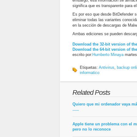
embargo, esa información se almacen
significa que es transparente para el
Es por eso que desde BitDefender s
eliminar todas las variantes conoci
en la sección de descargas de Malwa
Ambas ediciones se pueden descarg
Download the 32-bit version of th
Download the 64-bit version of th
escrito por:
Humberto Minaya
martes,
Etiquetas:
Antivirus
,
backup onl
informatico
Related Posts
Quiero que mi ordenador vaya má
…..
Apple tiene un problema con el m
pero no lo reconoce