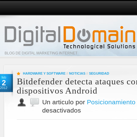
BLOG DE DIGITAL MARKETING INTERNET
HARDWARE Y SOFTWARE
//
NOTICIAS
//
SEGURIDAD
feb
Bitdefender detecta ataques co
2
dispositivos Android
2012
Un articulo por
Posicionamiento
desactivados