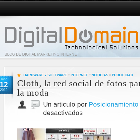
BLOG DE DIGITAL MARKETING INTERNET
HARDWARE Y SOFTWARE
//
INTERNET
//
NOTICIAS
//
PUBLICIDAD
mar
Cloth, la red social de fotos p
12
la moda
2012
Un articulo por
Posicionamiento
desactivados