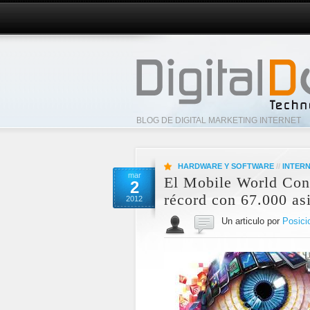
BLOG DE DIGITAL MARKETING INTERNET
HARDWARE Y SOFTWARE
//
INTER
mar
El Mobile World Con
2
récord con 67.000 asi
2012
Un articulo por
Posici