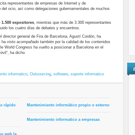
ita representantes de empresas de Internet y de
o del ocio, así como delegaciones gubernamentales de muchos
 1.500 expositores
, mientras que más de 3.300 representantes
ido los cuatro días de debates y encuentros.
el director general de Fira de Barcelona, Agustí Cordón, ha
e ha visto acompañado también por la calidad de los contenidos
ile World Congress ha vuelto a posicionar a Barcelona en el
vil”, ha dicho.
nto informatico
,
Outsourcing
,
software
,
soporte informatico
s rápido
Mantenimiento informático propio o externo
Mantenimiento informatico a empresas
su web la