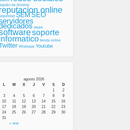
registro de dominio
reputacion online
SEO
SEM
seguridad
servidores
dedicados
skype
software
soporte
informatico
tienda online
Twitter
Youtube
Whatsapp
agosto 2026
L
M
X
J
V
S
D
1
2
3
4
5
6
7
8
9
10
11
12
13
14
15
16
17
18
19
20
21
22
23
24
25
26
27
28
29
30
31
« ene