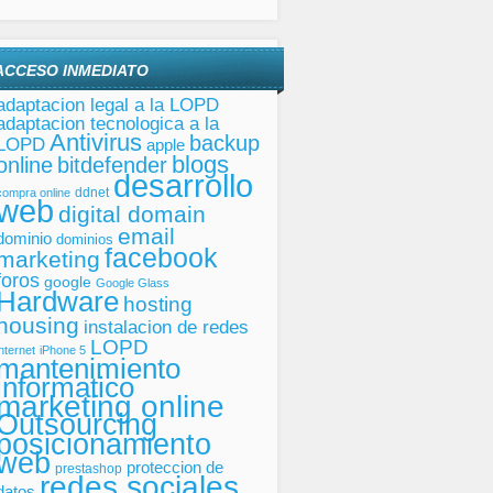
ACCESO INMEDIATO
adaptacion legal a la LOPD
adaptacion tecnologica a la
Antivirus
backup
LOPD
apple
blogs
online
bitdefender
desarrollo
ddnet
compra online
web
digital domain
email
dominio
dominios
facebook
marketing
foros
google
Google Glass
Hardware
hosting
housing
instalacion de redes
LOPD
internet
iPhone 5
mantenimiento
informatico
marketing online
Outsourcing
posicionamiento
web
proteccion de
prestashop
redes sociales
datos