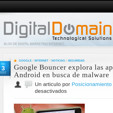
BLOG DE DIGITAL MARKETING INTERNET
GOOGLE
//
INTERNET
//
NOTICIAS
//
SEGURIDAD
feb
Google Bouncer explora las ap
3
Android en busca de malware
2012
Un articulo por
Posicionamiento
desactivados