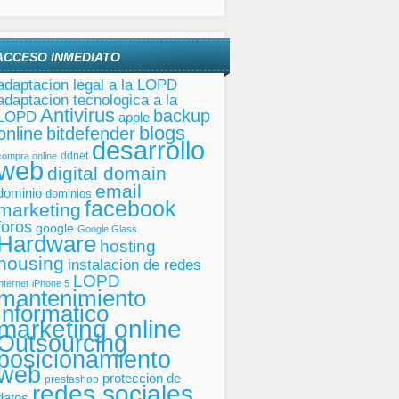
ACCESO INMEDIATO
adaptacion legal a la LOPD
adaptacion tecnologica a la
Antivirus
backup
LOPD
apple
blogs
online
bitdefender
desarrollo
ddnet
compra online
web
digital domain
email
dominio
dominios
facebook
marketing
foros
google
Google Glass
Hardware
hosting
housing
instalacion de redes
LOPD
internet
iPhone 5
mantenimiento
informatico
marketing online
Outsourcing
posicionamiento
web
proteccion de
prestashop
redes sociales
datos