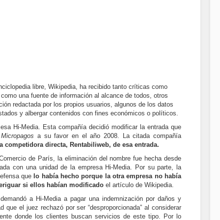
iclopedia libre, Wikipedia, ha recibido tanto críticas como
como una fuente de información al alcance de todos, otros
ción redactada por los propios usuarios, algunos de los datos
stados y albergar contenidos con fines económicos o políticos.
esa Hi-Media. Esta compañía decidió modificar la entrada que
e
Micropagos
a su favor en el año 2008. La citada compañía
 competidora directa, Rentabiliweb, de esa entrada.
 Comercio de París, la eliminación del nombre fue hecha desde
nada con una unidad de la empresa Hi-Media. Por su parte, la
defensa que
lo había hecho porque la otra empresa no había
eriguar si ellos habían modificado
el artículo de Wikipedia.
b demandó a Hi-Media a pagar una indemnización por daños y
ad que el juez rechazó por ser “desproporcionada” al considerar
uente donde los clientes buscan servicios de este tipo. Por lo