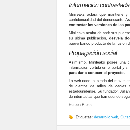
Información contrastada
Minileaks aclara que mantiene y 
confidencialidad del denunciante. As
contrastar las versiones de las pa
Minileaks acaba de abrir sus puert
su última publicación,
desvela do
buevo banco producto de la fusión d
Propagación social
Asimismo, Minileaks posee una c
información vertida en el portal y s
para dar a conocer el proyecto.
La web nace inspirada del movimient
de cientos de miles de
cables
o
estadounidense. Su fundador, Julian
de internautas que han querido segui
Europa Press
Etiquetas:
desarrollo web
,
Outso