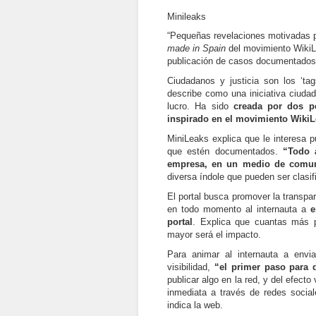
Minileaks
“Pequeñas revelaciones motivadas po
made in Spain
del movimiento WikiL
publicación de casos documentados 
Ciudadanos y justicia son los ‘t
describe como una iniciativa ciudad
lucro. Ha sido
creada por dos pe
inspirado en el movimiento WikiL
MiniLeaks explica que le interesa 
que estén documentados.
“Todo 
empresa, en un medio de comuni
diversa índole que pueden ser clas
El portal busca promover la transpa
en todo momento al internauta a
e
portal
. Explica que cuantas más 
mayor será el impacto.
Para animar al internauta a envi
visibilidad,
“el primer paso para 
publicar algo en la red, y del efecto
inmediata a través de redes social
indica la web.