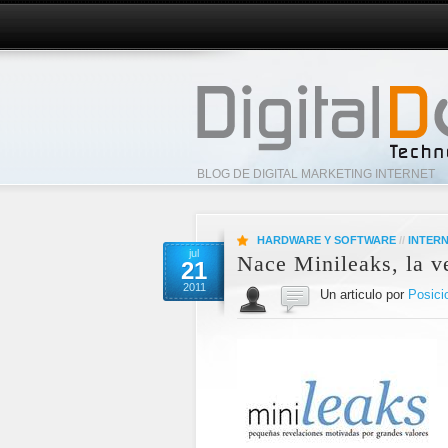
BLOG DE DIGITAL MARKETING INTERNET
HARDWARE Y SOFTWARE
//
INTER
jul
Nace Minileaks, la v
21
2011
Un articulo por
Posici