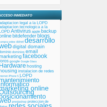
ACCESO INMEDIATO
adaptacion legal a la LOPD
adaptacion tecnologica a la
Antivirus
backup
LOPD
apple
blogs
online
bitdefender
desarrollo
ddnet
compra online
web
digital domain
email
dominio
dominios
facebook
marketing
foros
google
Google Glass
Hardware
hosting
housing
instalacion de redes
LOPD
internet
iPhone 5
mantenimiento
informatico
marketing online
Outsourcing
posicionamiento
web
proteccion de
prestashop
redes sociales
datos