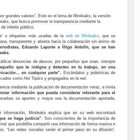
r grandes valores”. Este es el lema de Minileaks, la versión
eaks, que busca promover la transparencia mediante la
de interés público.
ags’ o etiquetas más usadas de la
web de Minileaks
, que se
ana, transparente y abierta hacia la colaboración sin ánimo de
riodistas, Eduardo Laporte e Íñigo Antolín, que se han
eaks.
publicar denuncias de abusos, por pequeños que sean, siempre
aquello que te indigna y detectes en tu trabajo, en una
cación… en cualquier parte”.
Escándalos y polémicas de
ificados como
Hot Topics
y propagados en la red.
rencia mediante la publicación de documentación veraz, e invita
nviar información que pueda considerar relevante para el
pruebas se aporten y mayor sea la documentación aportada,
ar información, Minileaks explica que en su web encontrará
que se haga justicia”
. Son conscientes de la importancia de
 viral que posibilita compartir una información de forma masiva e
es. “Las redes sociales serán el primer paso en su difusión”,