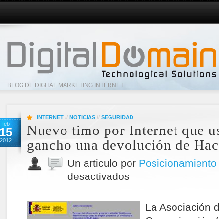
BLOG DE DIGITAL MARKETING INTERNET
INTERNET
//
NOTICIAS
//
SEGURIDAD
feb
Nuevo timo por Internet que 
15
gancho una devolución de Hac
2012
Un articulo por
Posicionamiento
desactivados
La Asociación d