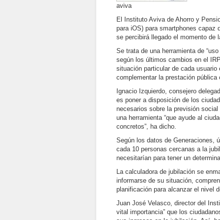
aviva
El Instituto Aviva de Ahorro y Pensi
para iOS) para smartphones capaz de
se percibirá llegado el momento de la
Se trata de una herramienta de “uso 
según los últimos cambios en el IRP
situación particular de cada usuario 
complementar la prestación pública 
Ignacio Izquierdo, consejero delegad
es poner a disposición de los ciuda
necesarios sobre la previsión social
una herramienta “que ayude al ciuda
concretos”, ha dicho.
Según los datos de Generaciones, úl
cada 10 personas cercanas a la jub
necesitarían para tener un determina
La calculadora de jubilación se enma
informarse de su situación, comprend
planificación para alcanzar el nivel 
Juan José Velasco, director del Inst
vital importancia” que los ciudadan