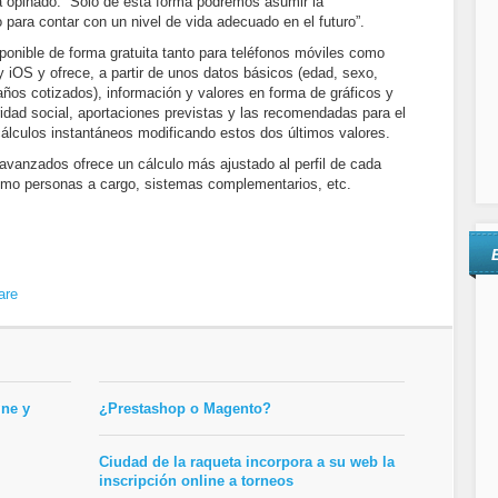
ha opinado: “Sólo de esta forma podremos asumir la
 para contar con un nivel de vida adecuado en el futuro”.
sponible de forma gratuita tanto para teléfonos móviles como
y iOS y ofrece, a partir de unos datos básicos (edad, sexo,
 años cotizados), información y valores en forma de gráficos y
ridad social, aportaciones previstas y las recomendadas para el
cálculos instantáneos modificando estos dos últimos valores.
avanzados ofrece un cálculo más ajustado al perfil de cada
mo personas a cargo, sistemas complementarios, etc.
are
ine y
¿Prestashop o Magento?
Ciudad de la raqueta incorpora a su web la
inscripción online a torneos