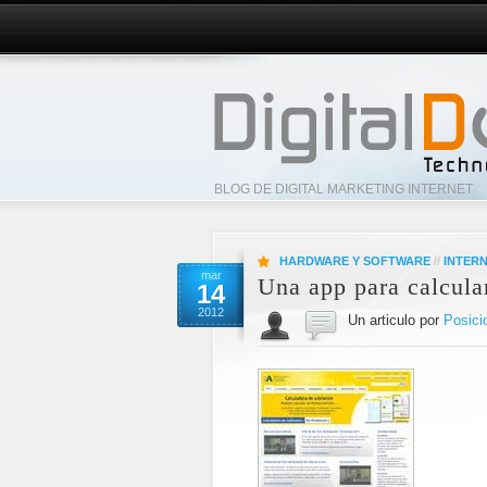
BLOG DE DIGITAL MARKETING INTERNET
HARDWARE Y SOFTWARE
//
INTER
mar
Una app para calcular
14
2012
Un articulo por
Posici