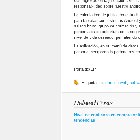
sus ingresos en la jubilación. Así, 
responsabilidad sobre nuestro ahorro
La calculadora de jubilación está di
para tabletas con sistemas Android 
salario bruto, grupo de cotización y
porcentajes de cobertura de la segu
nivel de vida deseado, permitiendo 
La aplicación, en su menú de datos 
persona incorporando parámetros co
Portaltic/EP
Etiquetas:
desarrollo web
,
softw
Related Posts
Nivel de confianza en compra onl
tendencias