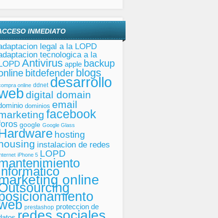
ACCESO INMEDIATO
adaptacion legal a la LOPD
adaptacion tecnologica a la
Antivirus
backup
LOPD
apple
blogs
online
bitdefender
desarrollo
ddnet
compra online
web
digital domain
email
dominio
dominios
facebook
marketing
foros
google
Google Glass
Hardware
hosting
housing
instalacion de redes
LOPD
internet
iPhone 5
mantenimiento
informatico
marketing online
Outsourcing
posicionamiento
web
proteccion de
prestashop
redes sociales
datos