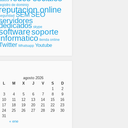
registro de dominio
reputacion online
SEO
SEM
seguridad
servidores
dedicados
skype
software
soporte
informatico
tienda online
Twitter
Youtube
Whatsapp
agosto 2026
L
M
X
J
V
S
D
1
2
3
4
5
6
7
8
9
10
11
12
13
14
15
16
17
18
19
20
21
22
23
24
25
26
27
28
29
30
31
« ene