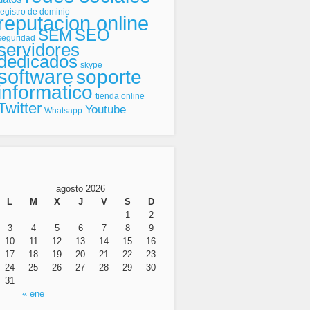
registro de dominio
reputacion online
SEO
SEM
seguridad
servidores
dedicados
skype
software
soporte
informatico
tienda online
Twitter
Youtube
Whatsapp
agosto 2026
L
M
X
J
V
S
D
1
2
3
4
5
6
7
8
9
10
11
12
13
14
15
16
17
18
19
20
21
22
23
24
25
26
27
28
29
30
31
« ene