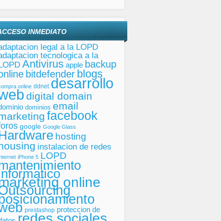
ACCESO INMEDIATO
adaptacion legal a la LOPD
adaptacion tecnologica a la
Antivirus
backup
LOPD
apple
blogs
online
bitdefender
desarrollo
ddnet
compra online
web
digital domain
email
dominio
dominios
facebook
marketing
foros
google
Google Glass
Hardware
hosting
housing
instalacion de redes
LOPD
internet
iPhone 5
mantenimiento
informatico
marketing online
Outsourcing
posicionamiento
web
proteccion de
prestashop
redes sociales
datos