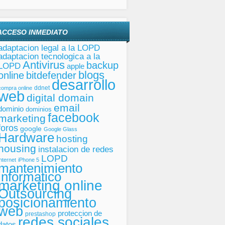
ACCESO INMEDIATO
adaptacion legal a la LOPD
adaptacion tecnologica a la
Antivirus
backup
LOPD
apple
blogs
online
bitdefender
desarrollo
ddnet
compra online
web
digital domain
email
dominio
dominios
facebook
marketing
foros
google
Google Glass
Hardware
hosting
housing
instalacion de redes
LOPD
internet
iPhone 5
mantenimiento
informatico
marketing online
Outsourcing
posicionamiento
web
proteccion de
prestashop
redes sociales
datos