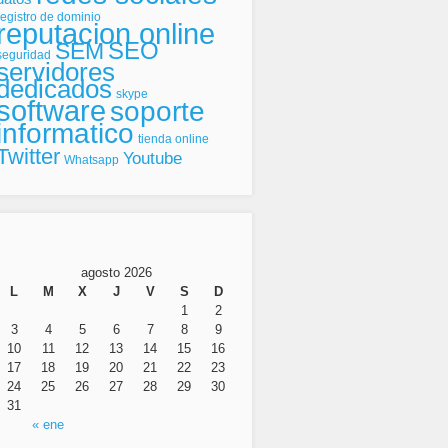
registro de dominio
reputacion online
SEO
SEM
seguridad
servidores
dedicados
skype
software
soporte
informatico
tienda online
Twitter
Youtube
Whatsapp
agosto 2026
L
M
X
J
V
S
D
1
2
3
4
5
6
7
8
9
10
11
12
13
14
15
16
17
18
19
20
21
22
23
24
25
26
27
28
29
30
31
« ene