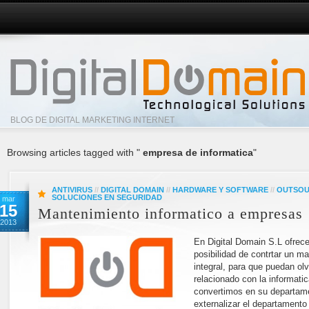
BLOG DE DIGITAL MARKETING INTERNET
Browsing articles tagged with "
empresa de informatica
"
ANTIVIRUS
//
DIGITAL DOMAIN
//
HARDWARE Y SOFTWARE
//
OUTSOU
SOLUCIONES EN SEGURIDAD
mar
15
Mantenimiento informatico a empresas
2013
En Digital Domain S.L ofrec
posibilidad de contrtar un m
integral, para que puedan ol
relacionado con la informatic
convertimos en su departame
externalizar el departamento