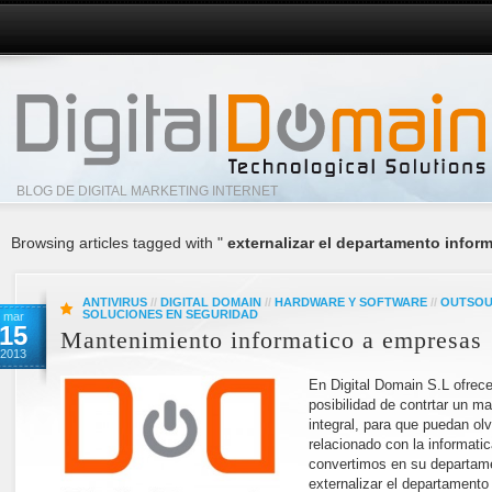
BLOG DE DIGITAL MARKETING INTERNET
Browsing articles tagged with "
externalizar el departamento inform
ANTIVIRUS
//
DIGITAL DOMAIN
//
HARDWARE Y SOFTWARE
//
OUTSOU
SOLUCIONES EN SEGURIDAD
mar
15
Mantenimiento informatico a empresas
2013
En Digital Domain S.L ofrec
posibilidad de contrtar un m
integral, para que puedan ol
relacionado con la informatic
convertimos en su departame
externalizar el departamento