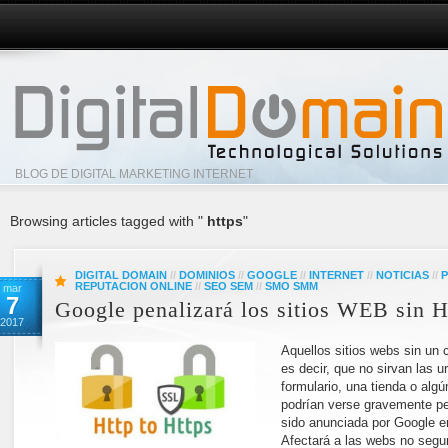
BLOG DE DIGITAL MARKETING INTERNET
Browsing articles tagged with "
https
"
DIGITAL DOMAIN
//
DOMINIOS
//
GOOGLE
//
INTERNET
//
NOTICIAS
//
P
REPUTACION ONLINE
//
SEO SEM
//
SMO SMM
mar
7
Google penalizará los sitios WEB sin
2017
Aquellos sitios webs sin un 
es decir, que no sirvan las 
formulario, una tienda o algú
podrían verse gravemente pe
sido anunciada por Google e
Afectará a las webs no segu